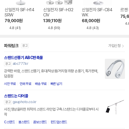
신일전자 SIF-H14
신일전자 SIF-H32
신일전자 SIF-C84
르젠 
SRW
CIV
WK
75,
79,000
원
139,110
원
68,000
원
4.
4.8
(41)
4.8
(99)
4.8
(43)
파워링크
가입신청
광고
스탠드선풍기 ABC판촉물
abc777.kr
광고
강력한 바람, 스탠드선풍기, 휴대/탁상용/거치형 취향 손풍기, 특가판매,
덤증정
시안 무료
인쇄 무료
배송 무료
빠른 납기
스탠드는 디어콜
gauphoto.co.kr
광고
사진,영상을위한 최적의 스탠드 라인업 구축 /스탠드는 디어콜로부터 시
작
C스탠드
붐스탠드
콤보스탠드
윈드업스탠드