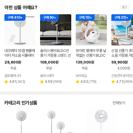
이런 상품 어때요?
광고
구매 410+
구매 50+
구매 1천+
구매 2천+
네오메타 15엽 팬큘레
솔러스에어 BLDC선
보아르 엘레어 무풍 날
신일 선풍기 초
이터 저소음 서큘레이
풍기 가정용 스탠드 선
개없는 선풍기 BLDC
소음 가정용 거
터 선풍기 리모컨형 H
풍기 사무실 무소음
가정용 저소음 아기방
음 조용한 시원
28,800
108,000
139,000
59,900
원
원
원
원
1230R 가정용 탁상용
접이식
실 스탠드 7엽 
무료
무료
무료
4,000원
글로벌위니아
솔러스에어
보아르샵
신일전자 온라인
네이버
네이버
네이버
페이
페이
페이
리
리
리
리
4.61
(
343
)
4.59
(
599
)
4.63
(
719
)
4.73
(
999
별
별
별
별
뷰
뷰
뷰
뷰
점
점
점
점
수
수
수
수
카테고리 인기상품
전체보기