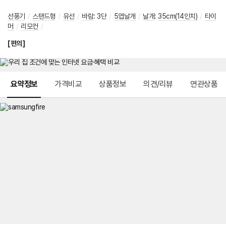
선풍기
/
스탠드형
/
유선
/
바람
:
3단
/
5엽날개
/
날개
:
35cm(14인치)
/
타이
머
/
리모컨
/
[편의]
메뉴 네비게이션
요약정보
가격비교
상품정보
의견/리뷰
연관상품