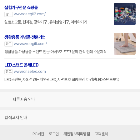
실험기구전문 쇼핑몰
www.daegil2.com/
광고
실험소모품, 현미경, 광학기구 , 유리실험기구, 이화확기기
생활용품 기념품 전문기업
www.aveogift.com/
광고
생활용품 가정용품 스탠드 전문 아베오기프트! 문의 견적 인쇄 주문제작
LED스탠드 온세LED
www.onseled.com
광고
LED스탠드, 자외선없는 자연광LED, 시력보호 웰빙조명, 다양한LED스탠드보유
빠른배송 안내
법적고지 안내
PC버전
로그인
개인정보처리방침
고객센터