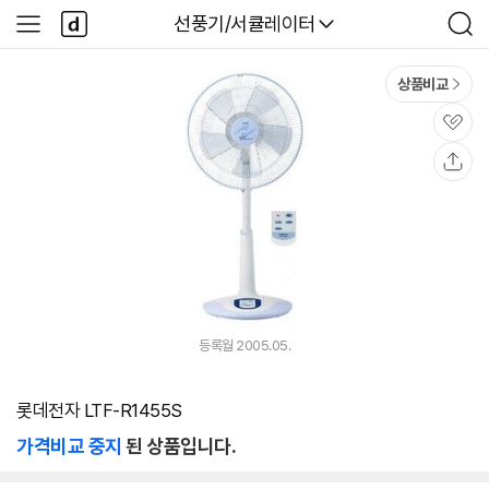
본문 바로가기
다
다나와
선풍기/서큘레이터
사
검
나
이
색
와
드
메
메
상품비교
인
뉴
관
심
공
유
등록월 2005.05.
롯데전자 LTF-R1455S
가격비교 중지
된 상품입니다.