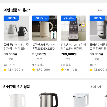
이런 상품 어때요?
광고
구매 1천+
구매 770+
구매 20+
구매 1천+
올리 무선 포트 전기 주
블랙앤데커 전기포트
진성온수기 JS-1 핫워
끌리젠 여행용 
전자 미니 커피 드립
온무드 BXEK2250
터디스펜서 최신형
트 분유 커피 접
대용
39,000
39,900
789,000
69,800
원
원
원
원
무료
무료
무료
무료
올리 OLLY
잇츠 블랙앤데커
커피를담다
끌리젠
네이버
네이버
네이버
페이
페이
페이
리
리
리
리
4.84
(
999+
)
4.79
(
999+
)
4.91
(
103
)
4.8
(
999+
)
별
별
별
별
뷰
뷰
뷰
뷰
점
점
점
점
수
수
수
수
카테고리 인기상품
전체보기