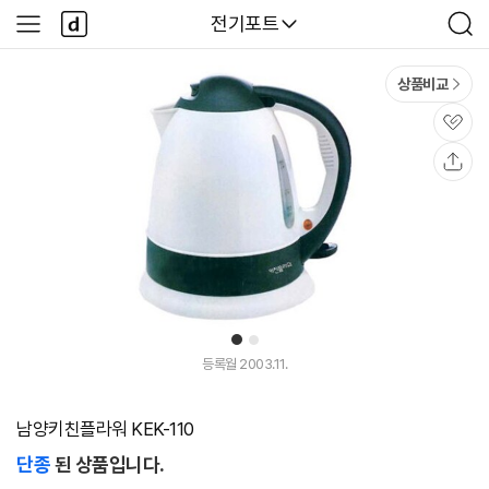
본문 바로가기
다
다나와
전기포트
사
검
나
이
색
와
드
메
메
상품비교
인
뉴
관
심
공
유
1
2
등록월 2003.11.
남양키친플라워 KEK-110
단종
된 상품입니다.