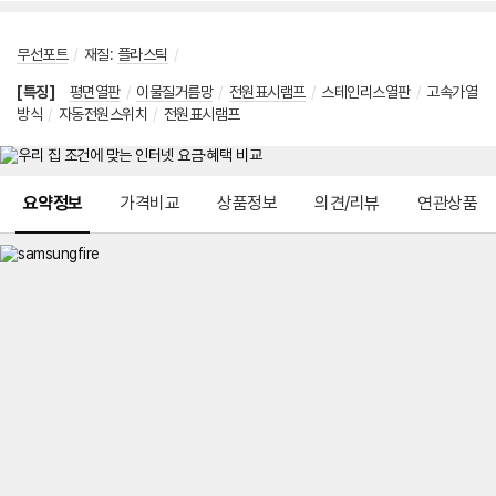
무선포트
/
재질
:
플라스틱
/
[특징]
평면열판
/
이물질거름망
/
전원표시램프
/
스테인리스열판
/
고속가열
방식
/
자동전원스위치
/
전원표시램프
메뉴 네비게이션
요약정보
가격비교
상품정보
의견/리뷰
연관상품