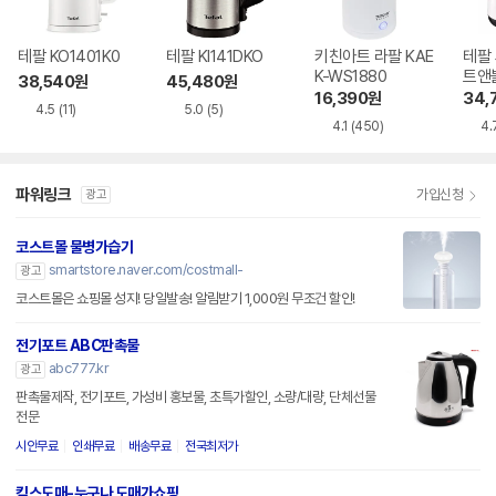
테팔 KO1401K0
테팔 KI141DKO
키친아트 라팔 KAE
테팔
K-WS1880
트앤블
38,540
원
45,480
원
16,390
원
34,
4.5
(11)
5.0
(5)
4.1
(450)
4.
파워링크
가입신청
광고
코스트몰 물병가습기
smartstore.naver.com/costmall-
광고
코스트몰은 쇼핑몰 성지! 당일발송! 알림받기 1,000원 무조건 할인!
전기포트 ABC판촉물
abc777.kr
광고
판촉물제작, 전기포트, 가성비 홍보물, 초특가할인, 소량/대량, 단체선물
전문
시안무료
인쇄무료
배송무료
전국최저가
킴스도매-누구나 도매가쇼핑