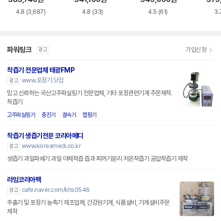
4.8
(3,687)
4.8
(33)
4.5
(61)
3.
파워링크
가입신청
광고
착즙기 전문업체 태광FMP
www.포장기.닷컴
광고
믿고 신뢰하는 국산고주파실링기 전문업체, 기타 포장관련기계 주문제작.
착즙기
고주파실링기
충진기
결속기
랩핑기
착즙기 생즙기전문 코리아메디
www.koreamedi.co.kr
광고
생즙기 과일파쇄기 과일 야채착즙 즙과 찌꺼기분리 저온착즙기 공압착즙기 제작
라임코리아팩
cafe.naver.com/khs0546
광고
추출기 및 포장기 농축기 제조업체, 건강원기계, 식품설비, 기계설비주문
제작