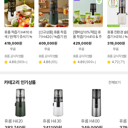
휴롬 착즙기 H410 6
[신규상품] 휴롬 착즙
[멤버십10%적립] 휴
휴롬 친환경 슬
색 / 원액기 쥬서기 녹
기 H420 / 녹즙기 원
롬 착즙기 H410 & 주
즙기 H310 / 
즙기
액기 쥬서기 엔자임주
스키트 5팩 세트 / 원액
원액기 쥬서기 
419,000
409,000
429,000
319,000
원
원
원
원
스
기 쥬서기 녹즙기
주스
무료
무료
무료
무료
휴롬 공식직영몰
휴롬 공식직영몰
휴롬 공식직영몰
휴롬 공식직영몰
리
리
리
리
4.89
(
999+
)
4.86
(
65
)
4.89
(
999+
)
4.72
(
71
)
별
별
별
별
뷰
뷰
뷰
뷰
점
점
점
점
수
수
수
수
카테고리 인기상품
전체보기
휴롬 H420
휴롬 H430
휴롬 H400
휴롬 
383,740
원
341,100
원
349,000
원
379