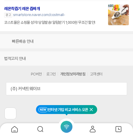
레몬착즙기 레몬 즙짜개
smartstore.naver.com/costmall-
광고
코스트몰은 쇼핑몰 성지! 당일발송! 알림받기 1,000원 무조건 할인!
빠른배송 안내
법적고지 안내
PC버전
로그인
개인정보처리방침
고객센터
(주) 커넥트웨이브
인터넷 가입 비교 서비스 오픈
NEW
닫기
이
전
페
이
지