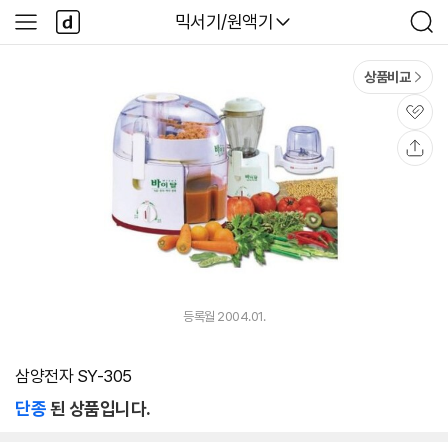
본문 바로가기
다
다나와
믹서기/원액기
사
검
나
이
색
와
드
메
메
상품비교
인
뉴
관
심
공
유
등록월 2004.01.
삼양전자 SY-305
단종
된 상품입니다.