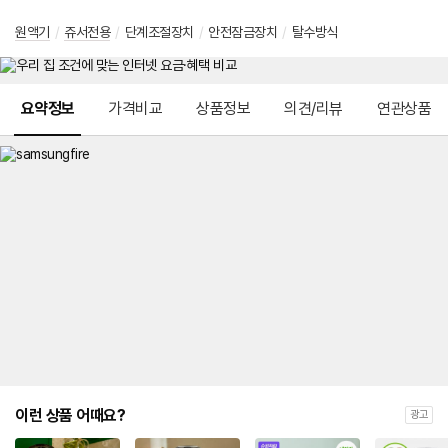
원액기
/
쥬서전용
/
단계조절장치
/
안전잠금장치
/
탈수방식
메뉴 네비게이션
요약정보
가격비교
상품정보
의견/리뷰
연관상품
이런 상품 어때요?
광고