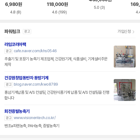
6,980
원
118,000
원
169
5.0
(3)
4.8
(8)
4.6
(199)
4.
파워링크
가입신청
광고
라임코리아팩
cafe.naver.com/khs0546
광고
추출기 및 포장기 농축기 제조업체, 건강원기계, 식품설비, 기계설비주문
제작
건강원창업동반자 동방기계
blog.naver.com/kwo8789
광고
홍삼기계납품 및 A/S 컨설팅, 건강원식품기계 납품 및 A/S 컨설팅을 진행
합니다
회전증발농축기
www.visionentech.co.kr/
광고
벤조a피렌농축, PAH농축, 증발농축기