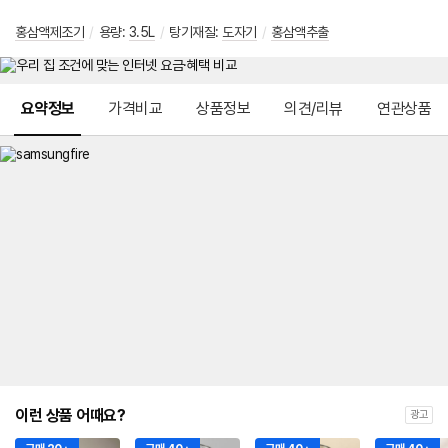
홍삼액제조기
/
용량:
3.5L
/
탕기재질:
도자기
/
홍삼액추출
메뉴 네비게이션
요약정보
가격비교
상품정보
의견/리뷰
연관상품
이런 상품 어때요?
광고