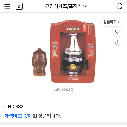
본문 바로가기
다
다나와
건강식제조/포장기
사
검
나
이
색
와
드
메
메
상품비교
인
뉴
관
심
공
유
등록월 2003.01.
GH-0382
가격비교 중지
된 상품입니다.