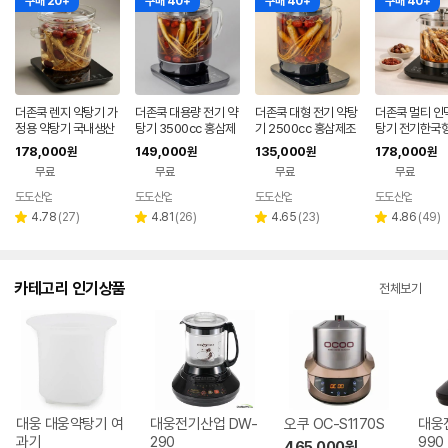
구매 20+
구매 40+
구매 40+
구매 40+
더존쿡 렌지 약탕기 가
더존쿡 대용량 전기 약
더존쿡 대형 전기 약탕
더존쿡 멀티 인
정용 약탕기 국내생산
탕기 3500cc 홍삼제
기 2500cc 홍삼제조
탕기 전기한국형
홍삼제조기 만능 달임
조기 중탕기 차탕기
기 중탕기 차탕기 약탕
제조기 만능 달
178,000
149,000
135,000
178,000
원
원
원
원
포트 중탕기 4L
기
중탕기 3.5L
무료
무료
무료
무료
도도산업
도도산업
도도산업
도도산업
리
리
리
리
4.78
(
27
)
4.81
(
26
)
4.65
(
23
)
4.86
(
49
)
별
별
별
별
뷰
뷰
뷰
뷰
점
점
점
점
수
수
수
수
카테고리 인기상품
전체보기
대웅 대웅약탕기 여
대웅전기산업 DW-
오쿠 OC-S1170S
대웅
과기
290
990
465,000
원