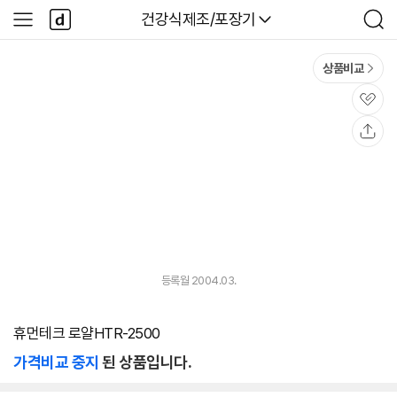
본문 바로가기
다
다나와
건강식제조/포장기
사
검
나
이
색
와
드
메
메
상품비교
인
뉴
관
심
공
유
등록월 2004.03.
휴먼테크 로얄HTR-2500
가격비교 중지
된 상품입니다.