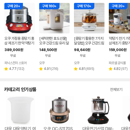
구매 20+
구매 160+
구매 170+
구매 20+
오쿠 가정용 중탕기 홍
[세척편한 효도선물]
[중탕기 활용한 7가지
약탕기 전기 가
삼 제조기 한약 약탕기
오쿠 건강드림 유리 달
달임법] 오쿠 건강드림
삼제조기 중탕기
한약 찜기 추석 부모님
임 포트 2.2리터 약탕
내열 유리 3리터 약탕
마스터 메디포
389,000
148,500
98,640
159,000
원
원
원
원
선물 OC-2200PR
기 OCC-DP2200
기 OCC-HP350
무료
무료
무료
무료
피닉스전자 스토어
오쿠
오쿠
파르셀 공식몰
리
리
리
리
4.77
(
132
)
4.91
(
216
)
4.81
(
695
)
4.82
(
97
)
별
별
별
별
뷰
뷰
뷰
뷰
점
점
점
점
수
수
수
수
카테고리 인기상품
전체보기
대웅 대웅약탕기 여
오쿠 OC-S1170S
대웅전기산업 DW-
대웅