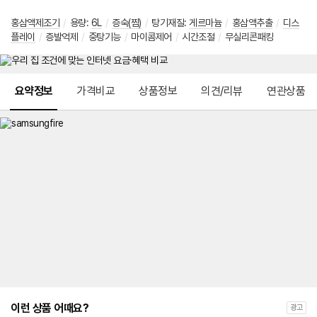
홍삼액제조기
/
용량
:
6L
/
증숙(찜)
/
탕기재질
:
게르마늄
/
홍삼액추출
/
디스
플레이
/
증발억제
/
중탕기능
/
마이콤제어
/
시간조절
/
무실리콘패킹
메뉴 네비게이션
요약정보
가격비교
상품정보
의견/리뷰
연관상품
이런 상품 어때요?
광고