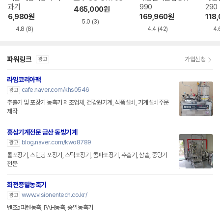
과기
990
290
465,000
원
6,980
원
169,960
원
118
5.0
(3)
4.8
(8)
4.4
(42)
4.
파워링크
가입신청
광고
라임코리아팩
cafe.naver.com/khs0546
광고
추출기 및 포장기 농축기 제조업체, 건강원기계, 식품설비, 기계설비주문
제작
홍삼기계전문 금산 동방기계
blog.naver.com/kwo8789
광고
롤포장기, 스탠딩 포장기, 스틱포장기, 콤파포장기, 추출기, 삼솥, 중탕기
전문
회전증발농축기
www.visionentech.co.kr/
광고
벤조a피렌농축, PAH농축, 증발농축기