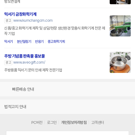
방도면설계
믹서기 금창화학기계
www.kumchangcm.com
광고
신품/중고 화학기계 제작 및 상담/현장 생산환경 맞춤식 화학기계 전문 제
작 기업
믹서기
분산밀링기
반응기
중고화학기계
주방 기념품 판촉물 홍보물
www.aveogift.com/
광고
주방용품 믹서기 문의 인쇄 제작 전문기업
빠른배송 안내
법적고지 안내
PC버전
로그인
개인정보처리방침
고객센터