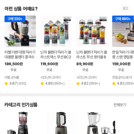
이런 상품 어때요?
광고
구매 330+
구매 880+
리벨 더쎈 대형 믹서기
닌자 블렌더 믹서기 블
닌자 블렌더 믹서기 블
한일 믹서기 대
대용량 블렌더 콩국수
라스트맥스 무선 BC2
라스트 무선 포터블 B
량 스텐 영업용
업소용 카페용 얼음분
51KR
C151KR
후드 김장 블렌
186,500
119,900
89,900
159,000
원
원
원
원
쇄 4L 블랙
기 엣지 칼날3
무료
무료
무료
무료
리벨 공식몰
샤크닌자 코리아
샤크닌자 코리아
한일공식스토어
네이버
페이
리
리
리
리
4.87
(
430
)
4.86
(
999+
)
4.82
(
999+
)
4.82
(
999
별
별
별
별
뷰
뷰
뷰
뷰
점
점
점
점
수
수
수
수
카테고리 인기상품
전체보기