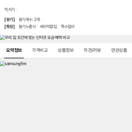
믹서기
/
[용기]
용기개수
:
2개
/
[특징]
용기누름식
/
세라믹칼집
/
특수칼라
메뉴 네비게이션
요약정보
가격비교
상품정보
의견/리뷰
연관상품