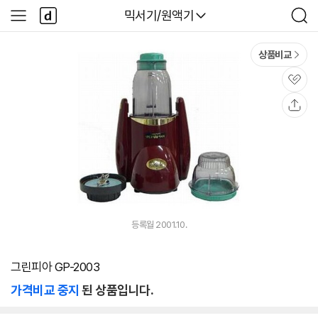
본문 바로가기
다
다나와
믹서기/원액기
사
검
나
이
색
와
드
메
메
상품비교
인
뉴
관
심
공
유
등록월 2001.10.
그린피아 GP-2003
가격비교 중지
된 상품입니다.