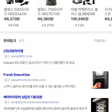
필립스 5000시리
필립스 7000시리
테팔 퍼펙트믹스 플
샤크
즈 HR3034/00
즈 HR3757/00
러스 BL88XDKR
스트 
R
98,270
원
96,380
원
105,990
원
99,
4.8
(58)
4.6
(208)
4.3
(8)
4.
파워링크
가입신청
광고
(주)대경하이켐
www.dkhc.co.kr
광고
Kawata 온도조절기, 질소건조기, 믹서기, 이물선별기 등 공급
Fresh Smoothie
www.freshsmoothie.co.kr
광고
스무디, 슬러쉬, 쉐이크를 모두 만들 수 있는 올인원 스무디머신
베이커리장비 상담은 다원포센
smartstore.naver.com/dawonfosen
광고
제과제빵기계 수입및판매.다양한 베이커리 장비의 합리적 솔루션 제안.주