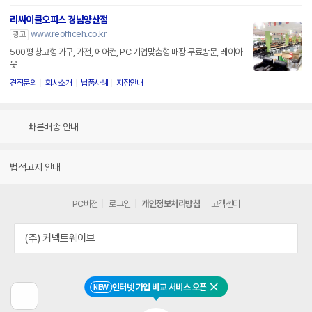
리싸이클오피스 경남양산점
www.reofficeh.co.kr
광고
500평 창고형 가구, 가전, 에어컨, PC 기업맞춤형 매장 무료방문, 레이아
웃
견적문의
회사소개
납품사례
지점안내
빠른배송 안내
법적고지 안내
PC버전
로그인
개인정보처리방침
고객센터
(주) 커넥트웨이브
인터넷 가입 비교 서비스 오픈
NEW
닫기
이
전