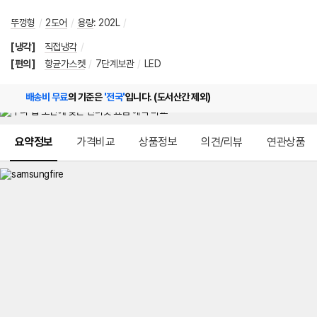
뚜껑형
/
2도어
/
용량
:
202L
/
[냉각]
직접냉각
/
[편의]
항균가스켓
/
7단계보관
/
LED
배송비 무료
의 기준은
'전국'
입니다. (도서산간 제외)
메뉴 네비게이션
요약정보
가격비교
상품정보
의견/리뷰
연관상품