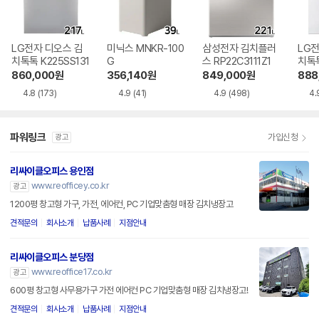
LG전자 디오스 김
미닉스 MNKR-100
삼성전자 김치플러
LG전
치톡톡 K225SS131
G
스 RP22C3111Z1
치톡톡
1
860,000
원
356,140
원
849,000
원
888
4.8
(173)
4.9
(41)
4.9
(498)
4.
파워링크
가입신청
광고
리싸이클오피스 용인점
www.reofficey.co.kr
광고
1200평 창고형 가구, 가전, 에어컨, PC 기업맞춤형 매장 김치냉장고
견적문의
회사소개
납품사례
지점안내
리싸이클오피스 분당점
www.reoffice17.co.kr
광고
600평 창고형 사무용가구 가전 에어컨 PC 기업맞춤형 매장 김치냉장고!
견적문의
회사소개
납품사례
지점안내