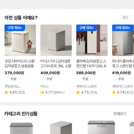
이런 상품 어때요?
광고
구매 150+
구매 130+
구매 300+
쿠잉 더마이스터 소형
미닉스 미니 김치냉장
클라쎄 김치냉장고 스
위니아 클라쎄 
김치냉장고 냉동겸용
고 더시프트 39L 소형
탠드형 1도어 120L K
장고 스탠드형 1
뚜껑형 발효숙성 K05
뚜껑형
AE112TWMEV8 아
20L 미니 슬림 
379,000
409,000
589,000
619,000
원
원
원
원
5CGGB 그레이지
이보리 (김치용기포함)
AB112SSG4G
무료
무료
무료
무료
K)
쿠잉공식쇼핑몰
미닉스
큐에이드 스토어
큐에이드 스토어
네이버
페이
리
리
리
리
4.85
(
122
)
4.77
(
999+
)
4.75
(
134
)
4.78
(
422
)
별
별
별
별
뷰
뷰
뷰
뷰
점
점
점
점
수
수
수
수
카테고리 인기상품
전체보기