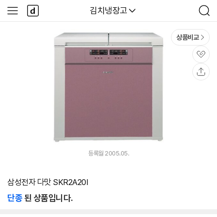
본문 바로가기
다
다나와
김치냉장고
사
검
나
이
색
와
드
메
메
상품비교
인
뉴
관
심
공
유
등록월 2005.05.
삼성전자 다맛 SKR2A20I
단종
된 상품입니다.