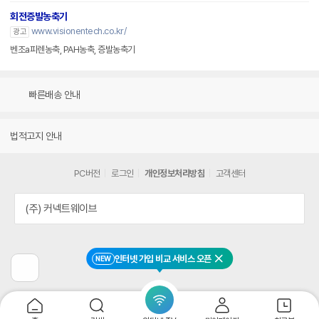
회전증발농축기
www.visionentech.co.kr/
광고
벤조a피렌농축, PAH농축, 증발농축기
빠른배송 안내
법적고지 안내
PC버전
로그인
개인정보처리방침
고객센터
(주) 커넥트웨이브
인터넷 가입 비교 서비스 오픈
NEW
닫기
이
전
페
이
지