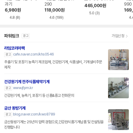
과기
290
990
465,000
원
6,980
원
118,000
원
169
5.0
(3)
4.8
(8)
4.6
(199)
4.
파워링크
가입신청
광고
라임코리아팩
cafe.naver.com/khs0546
광고
추출기 및 포장기 농축기 제조업체, 건강원기계, 식품설비, 기계설비주문
제작
건강원기계 전주식품제약기계
www.jfpm.kr
광고
건강원기계, 농축기, 포장기 등 신품&중고 전화문의
금산 동방기계
blog.naver.com/kwo8789
광고
금산동방기계는 25년의 업력 경험으로,건강원식품기계납품 및 컨설팅을
진행합니다