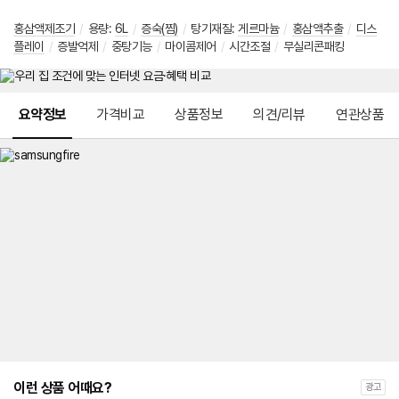
홍삼액제조기
/
용량
:
6L
/
증숙(찜)
/
탕기재질
:
게르마늄
/
홍삼액추출
/
디스
플레이
/
증발억제
/
중탕기능
/
마이콤제어
/
시간조절
/
무실리콘패킹
메뉴 네비게이션
요약정보
가격비교
상품정보
의견/리뷰
연관상품
이런 상품 어때요?
광고