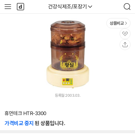
본문 바로가기
다
다나와
건강식제조/포장기
사
검
나
이
색
와
드
메
메
상품비교
인
뉴
관
심
공
유
등록월 2003.03.
휴먼테크 HTR-3300
가격비교 중지
된 상품입니다.