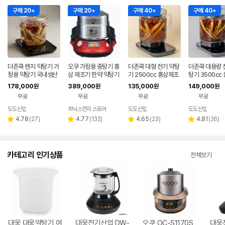
구매 20+
구매 20+
구매 40+
구매 40+
더존쿡 렌지 약탕기 가
오쿠 가정용 중탕기 홍
더존쿡 대형 전기 약탕
더존쿡 대용량 
정용 약탕기 국내생산
삼 제조기 한약 약탕기
기 2500cc 홍삼제조
탕기 3500cc
홍삼제조기 만능 달임
한약 찜기 추석 부모님
기 중탕기 차탕기 약탕
조기 중탕기 차
178,000
389,000
135,000
149,000
원
원
원
원
포트 중탕기 4L
선물 OC-2200PR
기
무료
무료
무료
무료
도도산업
피닉스전자 스토어
도도산업
도도산업
리
리
리
리
4.78
(
27
)
4.77
(
132
)
4.65
(
23
)
4.81
(
26
)
별
별
별
별
뷰
뷰
뷰
뷰
점
점
점
점
수
수
수
수
카테고리 인기상품
전체보기
대웅 대웅약탕기 여
대웅전기산업 DW-
오쿠 OC-S1170S
대웅