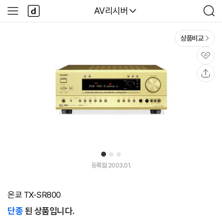
본문 바로가기
다
다나와
AV리시버
사
검
나
이
색
와
드
메
메
상품비교
인
뉴
관
심
공
유
1
2
3
등록월 2003.01.
온쿄 TX-SR800
단종
된 상품입니다.