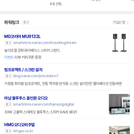
4.6
(16)
파워링크
가입신청
광고
MD코리아 MU9132L
smartstore.naver.com/mountingdream
광고
높이조절 강화유리베이스 스피커 스탠드
이벤트
리뷰 커피쿠폰 증정
빔프로젝트 / 스크린 설치
blog.naver.com/jmsolution7
광고
가정용 회의용 빔프로젝트, 전동 액자형 반자동 스크린 설치전문 엘리베이션 전동바텐
아남 블루투스 올인원 오디오
smartstore.naver.com/hansungdigital
광고
30W 고출력 스테레오 블루투스 스피커 XAVE XE01
HMG오디오비주얼
hmgav.co.kr
광고