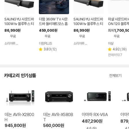
SAUNGYU 사운드바
더함 360W TV 사운
SAUNGYU 사운드바
마샬 사운드바 
100W tv 블루투스 티
드바 돌비애트모스 홈
100W tv 블루투스 티
ON 120 블루
비 스피커 홈시어터 A
시어터 블루투스 스피
비 거실 스피커 홈시어
86,990
459,000
86,990
1,700,5
원
원
원
최저
RC 옵티컬 USB
커 5.1.2채널
터 ARC 옵티컬
무료
무료
무료
무료
소리마루 유한회사
더함PLUS
소리마루 유한회사
마샬
네이버
네이버
페이
페이
리
리
3.83
(
12
)
4.92
(
38
)
별
별
뷰
뷰
판매처107
점
점
수
수
카테고리 인기상품
전체보기
데논 AVR-X2800
데논 AVR-X580B
야마하 RX-V6A
야마하
H
T
487,290
원
879
945,800
원
560,000
원
4.6
(9)
4.