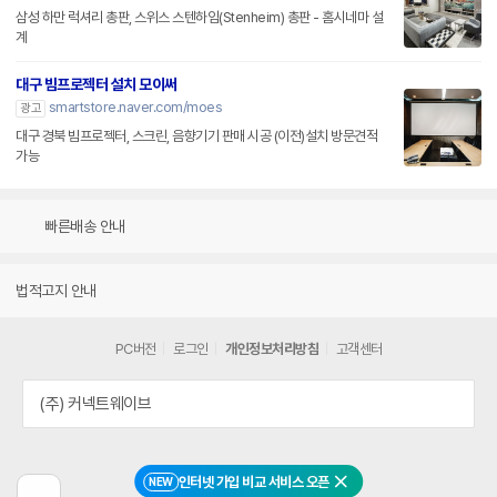
삼성 하만 럭셔리 총판, 스위스 스텐하임(Stenheim) 총판 - 홈시네마 설
계
대구 빔프로젝터 설치 모이써
smartstore.naver.com/moes
광고
대구 경북 빔프로젝터, 스크린, 음향기기 판매 시공 (이전)설치 방문견적
가능
빠른배송 안내
법적고지 안내
PC버전
로그인
개인정보처리방침
고객센터
(주) 커넥트웨이브
인터넷 가입 비교 서비스 오픈
NEW
닫기