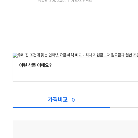
등록월: 2005.05.
제조사: 휘넥스
이런 상품 어때요?
가격비교
0
가
격
비
교