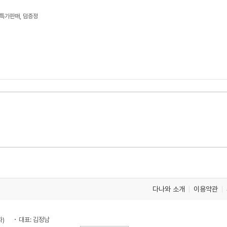
 특가판매, 덤증정
다나와 소개
이용약관
차)
대표: 김정남