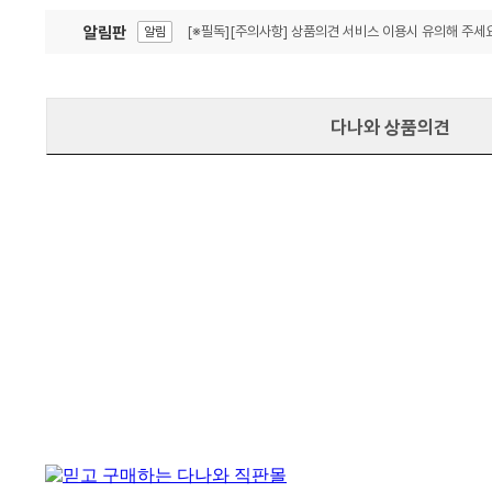
알림판
[※필독][주의사항] 상품의견 서비스 이용시 유의해 주세요
알림
잦은 오류, PC속도 잡자! PC안정화 위해 이건 꼭!
알림
다나와 상품의견