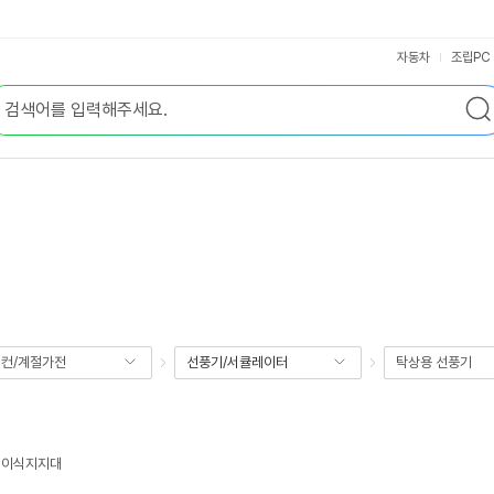
자동차
조립PC
컨/계절가전
선풍기/서큘레이터
탁상용 선풍기
접이식지지대