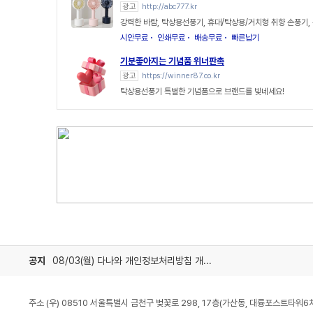
광고
http://abc777.kr
강력한 바람, 탁상용선풍기, 휴대/탁상용/거치형 취향 손풍기,
시안무료
인쇄무료
배송무료
빠른납기
기분좋아지는 기념품 위너판촉
광고
https://winner87.co.kr
탁상용선풍기 특별한 기념품으로 브랜드를 빛네세요!
공지
08/03(월) 다나와 개인정보처리방침 개정 안내
주소 (우) 08510 서울특별시 금천구 벚꽃로 298, 17층(가산동, 대륭포스트타워6