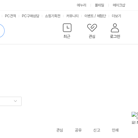
에누리
몰테일
메이크샵
서
PC견적
PC구매상담
쇼핑기획전
커뮤니티
이벤트
/
체험단
더보기
비
검
색
최근
관심
로그인
스
관심
공유
신고
인쇄