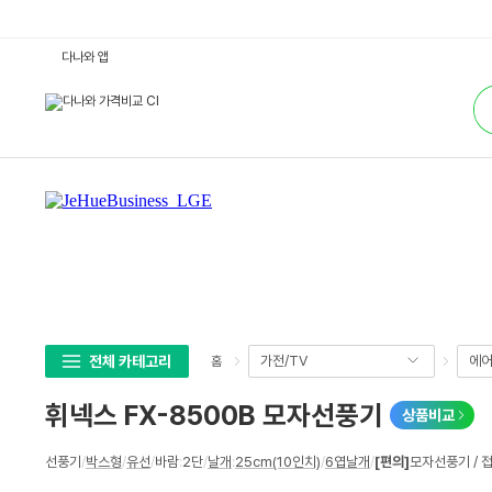
휘
다나와 앱
넥
스
통
F
합
X
검
-
색
8
5
0
0
B
모
자
선
풍
기
:
다
나
와
가
전체 카테고리
가전/TV
에어
홈
격
비
교
휘넥스 FX-8500B 모자선풍기
상품비교
상
선풍기
/
박스형
/
유선
/
바람
:
2단
/
날개
:
25cm(10인치)
/
6엽날개
/
[편의]
모자선풍기 / 
세
스