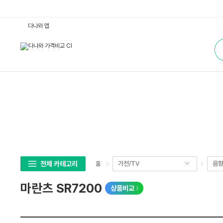
마
다나와 앱
란
츠
통
S
합
R
검
7
색
2
0
0
:
다
나
와
가
격
비
교
전체 카테고리
가전/TV
음
홈
마란츠 SR7200
상품비교
상
세
스