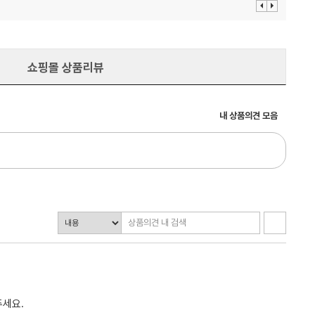
이
다
전
음
보
보
기
기
쇼핑몰 상품리뷰
내 상품의견 모음
주세요.