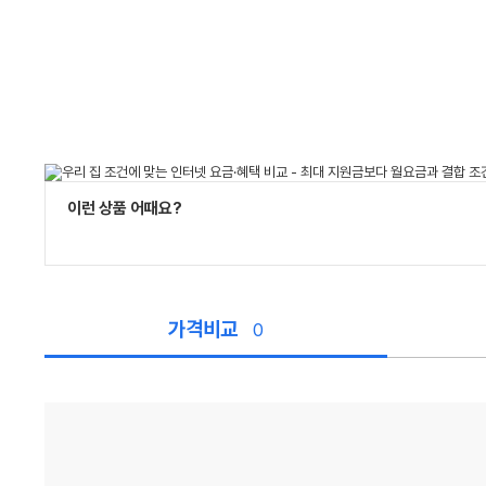
이런 상품 어때요?
가격비교
0
가
격
비
교