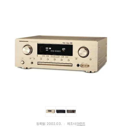
펙
등록월: 2002.03.
제조사:
마란츠