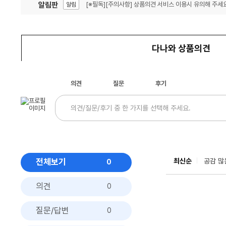
알림판
[※필독][주의사항] 상품의견 서비스 이용시 유의해 주세요
알림
잦은 오류, PC속도 잡자! PC안정화 위해 이건 꼭!
알림
다나와 상품의견
의견
질문
후기
전체보기
최신순
공감 많
0
의견
0
질문/답변
0