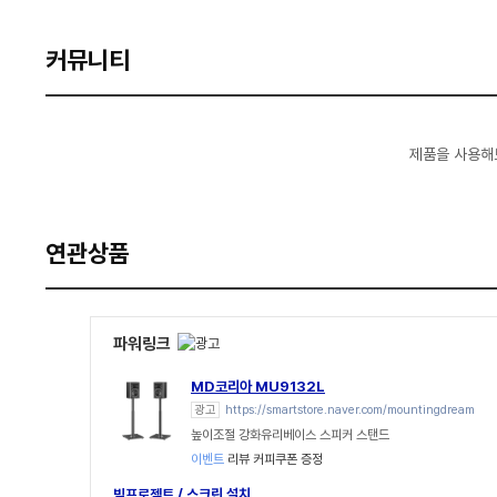
커뮤니티
제품을 사용해
연관상품
파워링크
MD코리아 MU9132L
광고
https://smartstore.naver.com/mountingdream
높이조절 강화유리베이스 스피커 스탠드
이벤트
리뷰 커피쿠폰 증정
빔프로젝트 / 스크린 설치