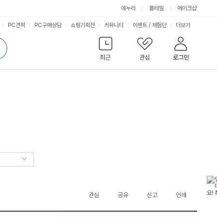
에누리
몰테일
메이크샵
서
PC견적
PC구매상담
쇼핑기획전
커뮤니티
이벤트
/
체험단
더보기
비
검
색
최근
관심
로그인
스
관심
공유
신고
인쇄