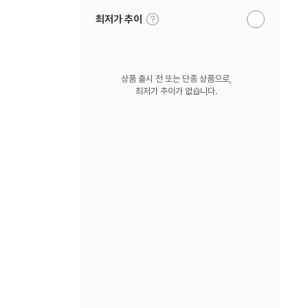
툴
최저가 추이
알
팁
림
보
받
기
기
상품 출시 전 또는 단종 상품으로,
최저가 추이가 없습니다.