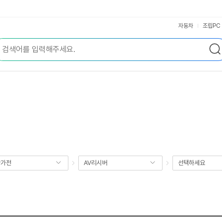
자동차
조립PC
향가전
AV리시버
선택하세요