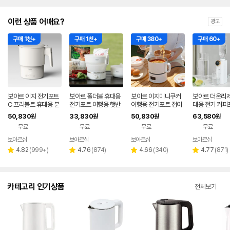
이런 상품 어때요?
광고
구매 1천+
구매 1천+
구매 380+
구매 60+
보아르 이지 전기포트
보아르 폴더블 휴대용
보아르 이지미니쿠커
보아르 더온리제
C 프리볼트 휴대용 분
전기포트 여행용 햇반
여행용 전기포트 접이
대용 전기 커피
유포트 접이식 여행용
접이식 커피 프리볼트
식 휴대용 분유포트 무
유포트 여행용 
50,830
33,830
50,830
63,580
원
원
원
원
커피 햇반 SUS316
캠핑
선 커피주전자 프리볼
미니 3초출수 
무료
무료
무료
무료
트
보아르샵
보아르샵
보아르샵
보아르샵
네이버
네이버
네이버
네이
페이
페이
페이
페이
리
리
리
리
4.82
(
999+
)
4.76
(
874
)
4.66
(
340
)
4.77
(
871
)
별
별
별
별
뷰
뷰
뷰
뷰
점
점
점
점
수
수
수
수
카테고리 인기상품
전체보기