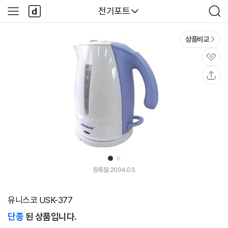
본문 바로가기
다
다나와
전기포트
사
검
나
이
색
와
드
메
메
상품비교
인
뉴
관
심
공
유
1
2
등록월 2004.03.
유니스코 USK-377
단종
된 상품입니다.