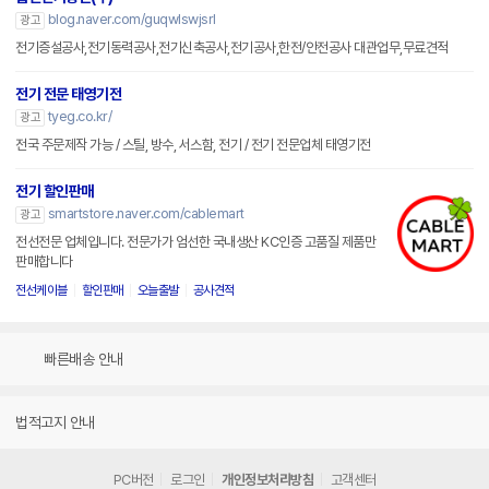
blog.naver.com/guqwlswjsrl
광고
전기증설공사,전기동력공사,전기신축공사,전기공사,한전/안전공사 대관업무,무료견적
전기 전문 태영기전
tyeg.co.kr/
광고
전국 주문제작 가능 / 스틸, 방수, 서스함, 전기 / 전기 전문업체 태영기전
전기 할인판매
smartstore.naver.com/cablemart
광고
전선전문 업체입니다. 전문가가 엄선한 국내생산 KC인증 고품질 제품만
판매합니다
전선케이블
할인판매
오늘출발
공사견적
빠른배송 안내
법적고지 안내
PC버전
로그인
개인정보처리방침
고객센터