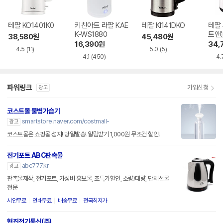
테팔 KO1401K0
키친아트 라팔 KAE
테팔 KI141DKO
테팔
K-WS1880
트앤블
38,580
원
45,480
원
16,390
원
34,
4.5
(11)
5.0
(5)
4.1
(450)
4.
파워링크
가입신청
광고
코스트몰 물병가습기
smartstore.naver.com/costmall-
광고
코스트몰은 쇼핑몰 성지! 당일발송! 알림받기 1,000원 무조건 할인!
전기포트 ABC판촉물
abc777.kr
광고
판촉물제작, 전기포트, 가성비 홍보물, 초특가할인, 소량/대량, 단체선물
전문
시안무료
인쇄무료
배송무료
전국최저가
협진전기통신(주)