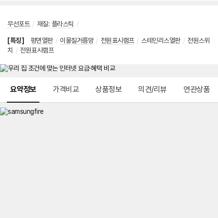
무선포트
/
재질
:
플라스틱
/
[특징]
평면열판
/
이물질거름망
/
전원표시램프
/
스테인리스열판
/
전원스위
치
/
전원표시램프
메뉴 네비게이션
요약정보
가격비교
상품정보
의견/리뷰
연관상품