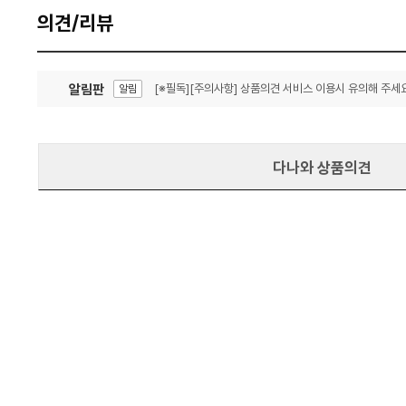
의견/리뷰
알림판
[※필독][주의사항] 상품의견 서비스 이용시 유의해 주세요
알림
잦은 오류, PC속도 잡자! PC안정화 위해 이건 꼭!
알림
다나와 상품의견