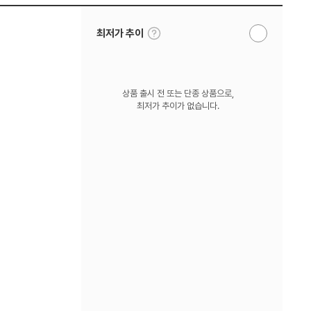
툴
최저가 추이
알
팁
림
보
받
기
기
상품 출시 전 또는 단종 상품으로,
최저가 추이가 없습니다.