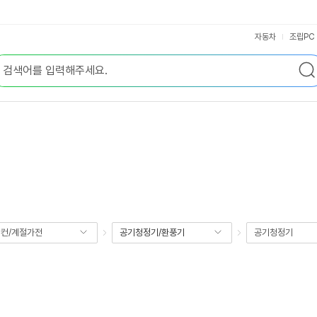
자동차
조립PC
컨/계절가전
공기청정기/환풍기
공기청정기