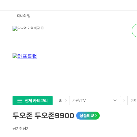
두
다나와 앱
오
존
통
두
합
오
검
존
색
9
9
0
0
:
다
나
와
가
격
비
교
전체 카테고리
가전/TV
에어
홈
두오존 두오존9900
상품비교
상
공기청정기
세
스