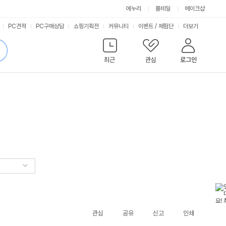
에누리
몰테일
메이크샵
서
PC견적
PC구매상담
쇼핑기획전
커뮤니티
이벤트
/
체험단
더보기
비
검
색
최근
관심
로그인
스
관심
공유
신고
인쇄