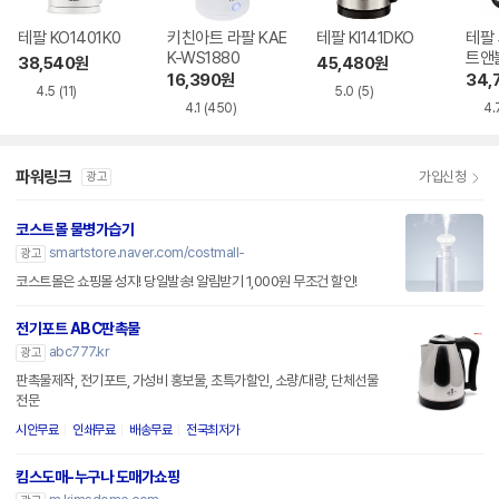
테팔 KO1401K0
키친아트 라팔 KAE
테팔 KI141DKO
테팔
K-WS1880
트앤블
38,540
원
45,480
원
16,390
원
34,
4.5
(11)
5.0
(5)
4.1
(450)
4.
파워링크
가입신청
광고
코스트몰 물병가습기
smartstore.naver.com/costmall-
광고
코스트몰은 쇼핑몰 성지! 당일발송! 알림받기 1,000원 무조건 할인!
전기포트 ABC판촉물
abc777.kr
광고
판촉물제작, 전기포트, 가성비 홍보물, 초특가할인, 소량/대량, 단체선물
전문
시안무료
인쇄무료
배송무료
전국최저가
킴스도매-누구나 도매가쇼핑