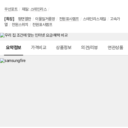
무선포트
/
재질
:
스테인리스
/
[특징]
평면열판
/
이물질거름망
/
전원표시램프
/
스테인리스재질
/
고속가
열
/
전원스위치
/
전원표시램프
메뉴 네비게이션
요약정보
가격비교
상품정보
의견/리뷰
연관상품