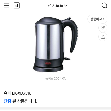
본문 바로가기
다
다나와
전기포트
사
검
나
이
색
와
드
메
메
상품비교
인
뉴
관
심
공
유
등록월 2004.01.
유파 EK-XB6318
단종
된 상품입니다.