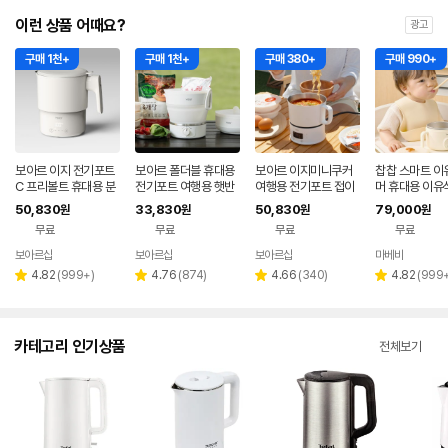
이런 상품 어때요?
광고
구매 1천+
구매 1천+
구매 380+
구매 990+
보아르 이지 전기포트
보아르 폴더블 휴대용
보아르 이지미니쿠커
찹찹 스마트 이
C 프리볼트 휴대용 분
전기포트 여행용 햇반
여행용 전기포트 접이
머 휴대용 이유
유포트 접이식 여행용
접이식 커피 프리볼트
식 휴대용 분유포트 무
50,830
33,830
50,830
79,000
원
원
원
원
커피 햇반 SUS316
캠핑
선 커피주전자 프리볼
무료
무료
무료
무료
트
보아르샵
보아르샵
보아르샵
마베비
네이버
네이버
네이버
페이
페이
페이
리
리
리
리
4.82
(
999+
)
4.76
(
874
)
4.66
(
340
)
4.82
(
999
별
별
별
별
뷰
뷰
뷰
뷰
점
점
점
점
수
수
수
수
카테고리 인기상품
전체보기