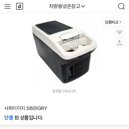
본문 바로가기
다
다나와
차량용냉온장고
사
검
나
이
색
와
드
메
메
상품비교
인
뉴
관
심
공
유
등록월 2005.05.
샤퍼이미지 SI551GRY
단종
된 상품입니다.