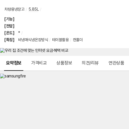
차량용냉장고
/
5.85L
/
[기능]
[전압]
[온도]
*
/
[특징]
비냉매식냉온장방식
/
테이블활용
/
캔홀더
메뉴 네비게이션
요약정보
가격비교
상품정보
의견/리뷰
연관상품