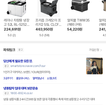
레이나 차량용 냉장
프리즘 크레모아 프
알피쿨 TWW35
알피쿨
고 52L RL-5252W
리지2 55L CLCF-
(해외구매)
(해외
S
ET55B
224,691
원
463,950
원
54,220
원
241
5.0
(2)
5.0
(58)
4.
파워링크
가입신청
광고
당신에게 필요한 모든것.
smartstore.naver.com/1our
광고
1인가구 이커머스 브랜드 1OUR(원아우어)
3공주1기
홀알유니버스
혈액형남녀
쇼핑LIVE
냉동탑차 임대 대여 보관운송
1800-8924.co.kr
광고
냉동 냉장식품 24시간365일 보관 임대 각종행사 축제 마트냉장창고 수리기간 대여