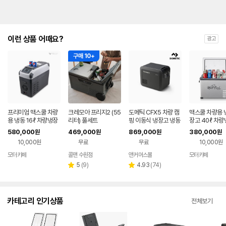
이런 상품 어때요?
광고
구매 10+
프리미엄 맥스쿨 차량
크레모아 프리지2 (55
도메틱 CFX5 차량 캠
맥스쿨 차량용 
용 냉동 16ℓ 차량냉장
리터) 풀세트
핑 이동식 냉장고 냉동
장고 40ℓ 차량
고 캠핑냉장 어댑터포
고 25L
핑냉장 어댑터포
580,000
469,000
869,000
380,000
원
원
원
원
함 낚시
시
10,000원
무료
무료
10,000원
모터카페
콜맨 수원점
앤커머스몰
모터카페
네이버
페이
리
리
5
(
9
)
4.93
(
74
)
별
별
뷰
뷰
점
점
수
수
카테고리 인기상품
전체보기