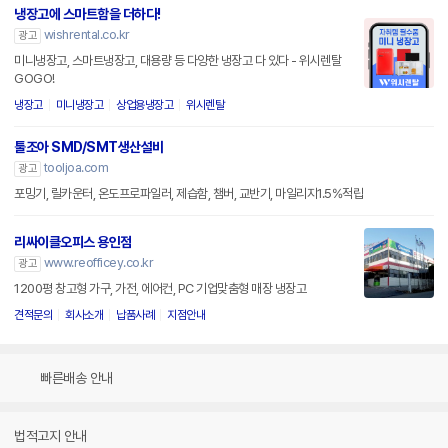
냉장고에 스마트함을 더하다!
wishrental.co.kr
광고
미니냉장고, 스마트냉장고, 대용량 등 다양한 냉장고 다 있다 - 위시렌탈
GOGO!
냉장고
미니냉장고
상업용냉장고
위시렌탈
툴조아 SMD/SMT생산설비
tooljoa.com
광고
포밍기, 릴카운터, 온도프로파일러, 제습함, 챔버, 교반기, 마일리지1.5%적립
리싸이클오피스 용인점
www.reofficey.co.kr
광고
1200평 창고형 가구, 가전, 에어컨, PC 기업맞춤형 매장 냉장고
견적문의
회사소개
납품사례
지점안내
빠른배송 안내
법적고지 안내