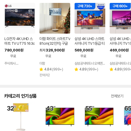
구매 730+
구매 600+
LG전자 4K UHD 스
더함 화이트 스마트TV
삼성 4K UHD 스마트
삼성 4K UHD
마트 TV UT75 163c
81cm(32인치) 구글
사이니지 TV 1등급 티
사이니지 TV 1
m(65인치), 스탠드
5.0 QLED 이동식TV
비 기사님 방문설치 12
비 기사님 방문설
780,000
326,900
569,000
469,000
원
최저
원
원
원
5.7cm(50인치), 스탠
7.9cm(43인치
무료
무료
무료
무료
드
드
주식회사 티에스글로벌 TS
더함
삼성공식파트너 오제앤에스
네이버
페이
리
리
리
4.84
(
999+
)
4.89
(
999+
)
4.89
(
999
별
별
별
뷰
뷰
뷰
판매처2
점
점
점
수
수
수
카테고리 인기상품
전체보기