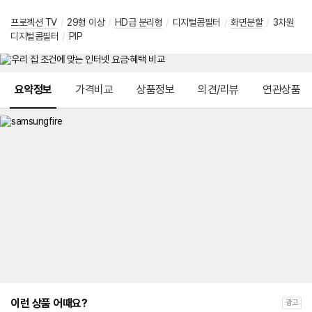
프로젝션 TV
/
29형 이상
/
HD급 분리형
/
디지털콤필터
/
화면분할
/
3차원
디지털콤필터
/
PIP
메뉴 네비게이션
요약정보
가격비교
상품정보
의견/리뷰
연관상품
이런 상품 어때요?
광고