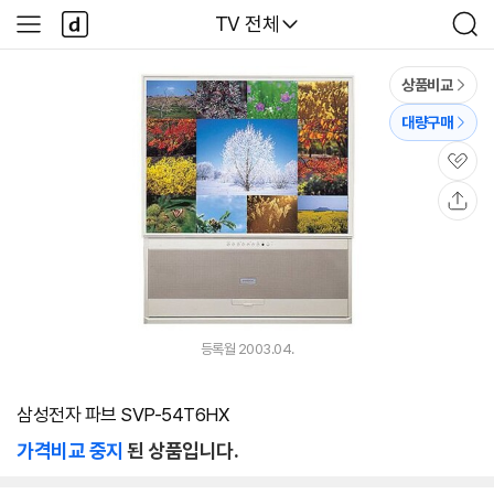
본문 바로가기
다
다나와
TV 전체
사
검
나
이
색
와
드
메
메
상품비교
인
뉴
대량구매
관
심
공
유
등록월 2003.04.
삼성전자 파브 SVP-54T6HX
가격비교 중지
된 상품입니다.