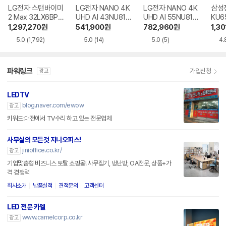
LG전자 스탠바이미
LG전자 NANO 4K
LG전자 NANO 4K
삼성전
2 Max 32LX6BPG
UHD AI 43NU810
UHD AI 55NU810
KU6
A
BENA
BENA
R
1,297,270
원
541,900
원
782,960
원
1,30
5.0
(1,792)
5.0
(14)
5.0
(5)
4.
파워링크
가입신청
광고
LEDTV
blog.naver.com/ewow
광고
키워드:대전에서 TV수리 하고 있는 전문업체
사무실의 모든것 지니오피스!
jinioffice.co.kr/
광고
기업맞춤형 비즈니스 토탈 쇼핑몰! 사무집기, 냉난방, OA전문, 상품+가
격 경쟁력
회사소개
납품실적
견적문의
고객센터
LED 전문 카멜
www.camelcorp.co.kr
광고