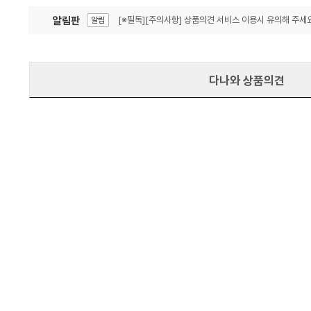
알림판
[※필독][주의사항] 상품의견 서비스 이용시 유의해 주세요
알림
잦은 오류, PC속도 잡자! PC안정화 위해 이건 꼭!
알림
다나와 상품의견