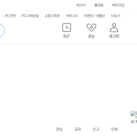
에누리
몰테일
메이크샵
서
PC견적
PC구매상담
쇼핑기획전
커뮤니티
이벤트
/
체험단
더보기
비
검
색
최근
관심
로그인
스
관심
공유
신고
인쇄