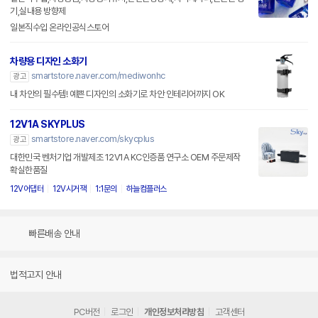
기,실내용 방향제
일본직수입 온라인공식스토어
차량용 디자인 소화기
smartstore.naver.com/mediwonhc
광고
내 차안의 필수템! 예쁜 디자인의 소화기로 차안 인테리어까지 OK
12V1A SKYPLUS
smartstore.naver.com/skycplus
광고
대한민국 벤처기업 개발제조 12V1A KC인증품 연구소 OEM 주문제작
확실한품질
12V어댑터
12V시거잭
1:1문의
하늘컴플러스
빠른배송 안내
법적고지 안내
PC버전
로그인
개인정보처리방침
고객센터