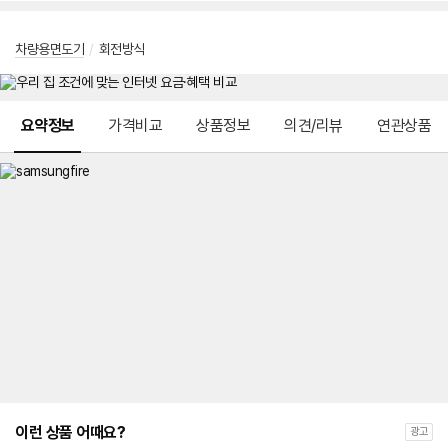
차량용면도기
/
회전방식
메뉴 네비게이션
요약정보
가격비교
상품정보
의견/리뷰
연관상품
이런 상품 어때요?
광고