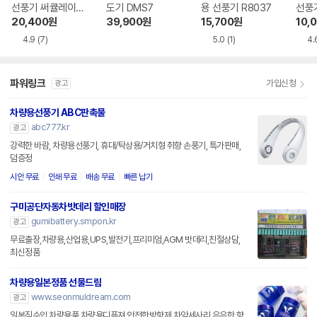
선풍기 써큘레이터
도기 DMS7
용 선풍기 R8037
선풍기
PDB-ACF30
0
20,400
원
39,900
원
15,700
원
10,
4.9
(7)
5.0
(1)
4.
파워링크
가입신청
광고
차량용선풍기 ABC판촉물
abc777.kr
광고
강력한 바람, 차량용선풍기, 휴대/탁상용/거치형 취향 손풍기, 특가판매,
덤증정
시안 무료
인쇄 무료
배송 무료
빠른 납기
구미공단자동차밧데리 할인매장
gumibattery.smpon.kr
광고
무료출장,차량용,산업용,UPS,발전기,프리미엄,AGM 밧데리,친절상담,
최신정품
차량용일본정품 선물드림
www.seonmuldream.com
광고
일본직수입,차량용품,차량용디퓨져,안전한방향제,차악세사리,은은한 향