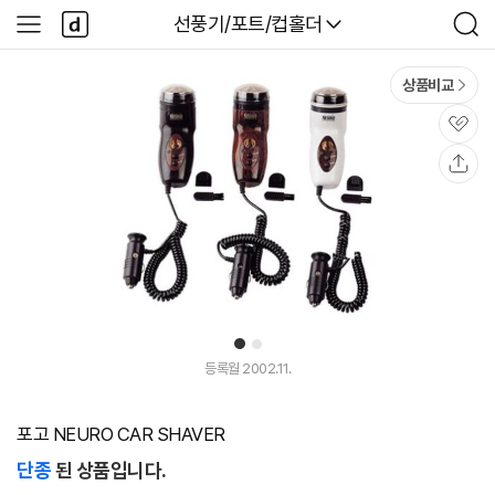
본문 바로가기
다
다나와
선풍기/포트/컵홀더
사
검
나
이
색
와
드
메
메
상품비교
인
뉴
관
심
공
유
1
2
등록월 2002.11.
포고 NEURO CAR SHAVER
단종
된 상품입니다.