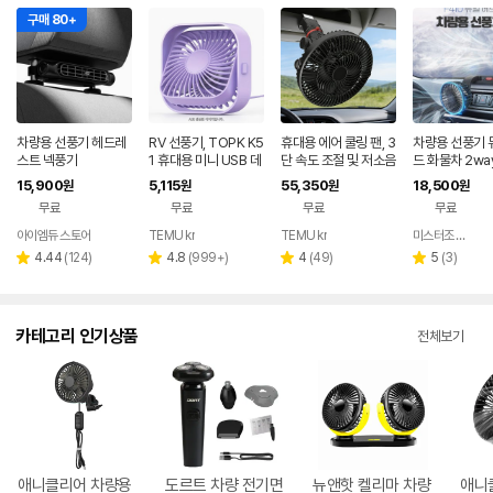
구매 80+
차량용 선풍기 헤드레
RV 선풍기, TOPK K5
휴대용 에어 쿨링 팬, 3
차량용 선풍기 
스트 넥풍기
1 휴대용 미니 USB 데
단 속도 조절 및 저소음
드 화물차 2wa
스크 팬, 고품질 브러시
고출력 차량용 팬, 자동
자동차 트럭 뒷
15,900
5,115
55,350
18,500
원
원
원
원
리스 모터 저소음 작동
차, 차량, 밴, 트럭 등에
강력 USB 다이
무료
무료
무료
무료
강력한 바람 스타일리
적합
시 디자인 침실 개인용
아이엠듀 스토어
TEMU kr
TEMU kr
미스터조 마트
소형 테이블 선풍기
리
리
리
리
4.44
(
124
)
4.8
(
999+
)
4
(
49
)
5
(
3
)
별
별
별
별
뷰
뷰
뷰
뷰
점
점
점
점
수
수
수
수
카테고리 인기상품
전체보기
애니클리어 차량용
도르트 차량 전기면
뉴앤핫 켈리마 차량
애니