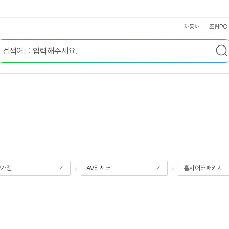
자동차
조립PC
향가전
AV리시버
홈시어터패키지