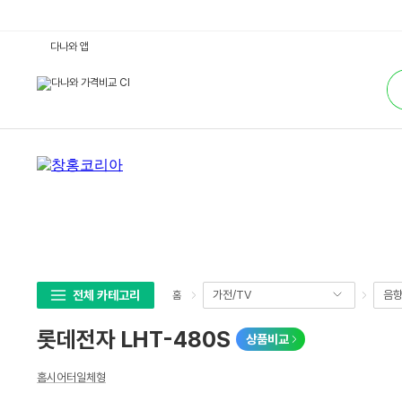
롯
다나와 앱
데
전
통
자
합
L
검
H
색
T
-
4
8
0
S
:
다
나
와
가
격
비
교
전체 카테고리
가전/TV
음
홈
롯데전자 LHT-480S
상품비교
상
홈시어터일체형
세
스