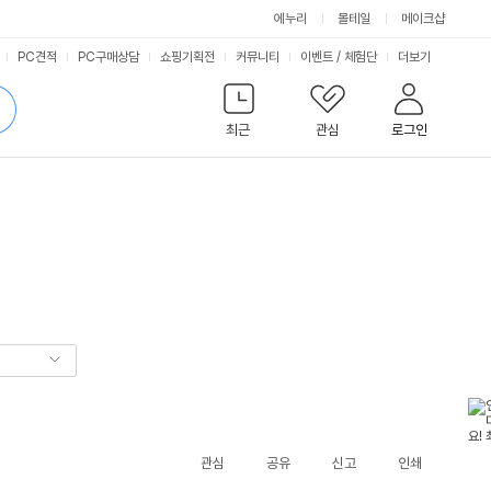
에누리
몰테일
메이크샵
서
PC견적
PC구매상담
쇼핑기획전
커뮤니티
이벤트
/
체험단
더보기
비
검
색
최근
관심
로그인
스
관심
공유
신고
인쇄