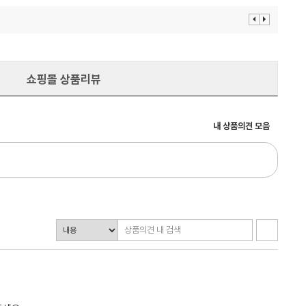
이
다
전
음
보
보
기
기
쇼핑몰 상품리뷰
내 상품의견 모음