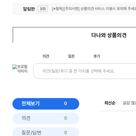
알림판
[※필독][주의사항] 상품의견 서비스 이용시 유의해 주세요
알림
잦은 오류, PC속도 잡자! PC안정화 위해 이건 꼭!
알림
다나와 상품의견
의견
질문
후기
전체보기
최신순
공감 많
0
의견
0
질문/답변
0