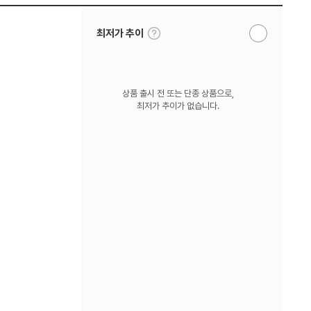
툴
최저가 추이
알
팁
림
보
받
기
기
상품 출시 전 또는 단종 상품으로,
최저가 추이가 없습니다.