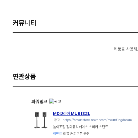
커뮤니티
제품을 사용해
연관상품
파워링크
MD코리아 MU9132L
광고
https://smartstore.naver.com/mountingdream
높이조절 강화유리베이스 스피커 스탠드
이벤트
리뷰 커피쿠폰 증정