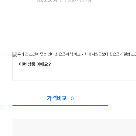
등록월: 2004.12.
제조사: 롯데전자
이런 상품 어때요?
가격비교
0
가
격
비
교