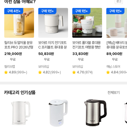
이런 상품 어때요?
광고
구매 4천+
구매 1천+
구매 1천+
구매 1천+
릴리브 듀얼저울 분유
보아르 이지 전기포트
보아르 폴더블 휴대용
[해님] 배터리 
포트 PRO 2026년형
C 프리볼트 휴대용 분
전기포트 여행용 햇반
휴대용 분유포트
유포트 접이식 여행용
접이식 커피 프리볼트
-100도가열, 
219,000
50,830
33,830
89,000
원
원
원
원
커피 햇반 SUS316
캠핑
분리세척, 500
무료
무료
무료
무료
릴리브랩
보아르샵
보아르샵
해님 스토어
네이버
네이버
페이
페이
리
리
리
리
4.89
(
999+
)
4.82
(
999+
)
4.76
(
874
)
4.84
(
999
별
별
별
별
뷰
뷰
뷰
뷰
점
점
점
점
수
수
수
수
카테고리 인기상품
전체보기