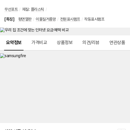
무선포트
/
재질
:
플라스틱
/
[특징]
평면열판
/
이물질거름망
/
전원표시램프
/
작동표시램프
메뉴 네비게이션
요약정보
가격비교
상품정보
의견/리뷰
연관상품