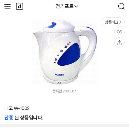
본문 바로가기
다
다나와
전기포트
사
검
나
이
색
와
드
메
메
상품비교
인
뉴
관
심
공
유
등록월 2003.07.
니코 W-1002
단종
된 상품입니다.