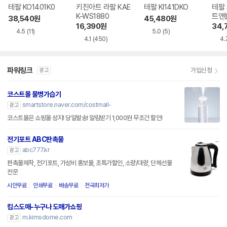
테팔 KO1401K0
키친아트 라팔 KAE
테팔 KI141DKO
테팔
K-WS1880
트앤블
38,540
원
45,480
원
16,390
원
34,
4.5
(11)
5.0
(5)
4.1
(450)
4.
파워링크
가입신청
광고
코스트몰 물병가습기
smartstore.naver.com/costmall-
광고
코스트몰은 쇼핑몰 성지! 당일발송! 알림받기 1,000원 무조건 할인!
전기포트 ABC판촉물
abc777.kr
광고
판촉물제작, 전기포트, 가성비 홍보물, 초특가할인, 소량/대량, 단체선물
전문
시안무료
인쇄무료
배송무료
전국최저가
킴스도매-누구나 도매가쇼핑
m.kimsdome.com
광고