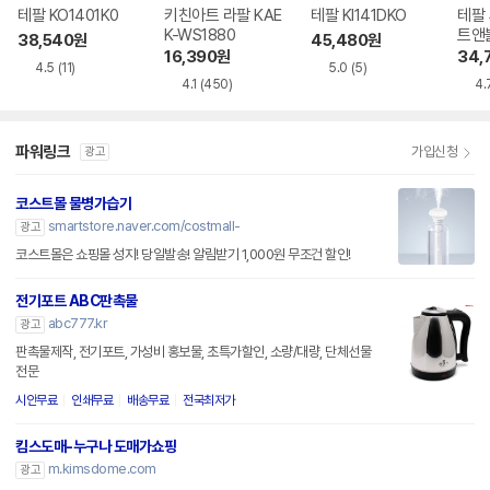
테팔 KO1401K0
키친아트 라팔 KAE
테팔 KI141DKO
테팔
K-WS1880
트앤블
38,540
원
45,480
원
16,390
원
34,
4.5
(11)
5.0
(5)
4.1
(450)
4.
파워링크
가입신청
광고
코스트몰 물병가습기
smartstore.naver.com/costmall-
광고
코스트몰은 쇼핑몰 성지! 당일발송! 알림받기 1,000원 무조건 할인!
전기포트 ABC판촉물
abc777.kr
광고
판촉물제작, 전기포트, 가성비 홍보물, 초특가할인, 소량/대량, 단체선물
전문
시안무료
인쇄무료
배송무료
전국최저가
킴스도매-누구나 도매가쇼핑
m.kimsdome.com
광고