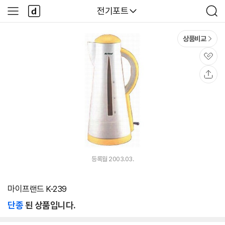
본문 바로가기
다
다나와
전기포트
사
검
나
이
색
와
드
메
메
상품비교
인
뉴
관
심
공
유
등록월 2003.03.
마이프랜드 K-239
단종
된 상품입니다.