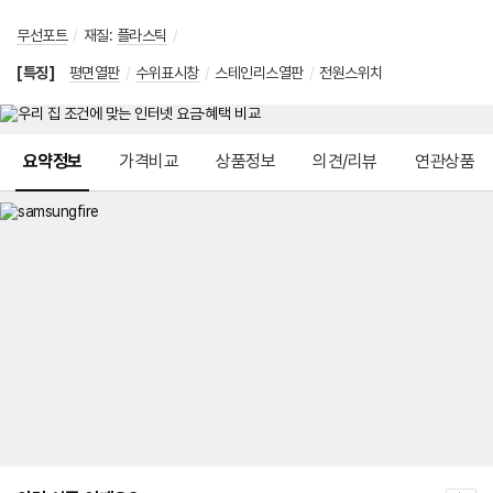
무선포트
/
재질
:
플라스틱
/
[특징]
평면열판
/
수위표시창
/
스테인리스열판
/
전원스위치
메뉴 네비게이션
요약정보
가격비교
상품정보
의견/리뷰
연관상품