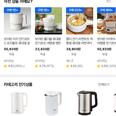
이런 상품 어때요?
광고
구매 1천+
구매 1천+
구매 220+
구매 380+
보아르 이지 전기포트
보아르 폴더블 휴대용
멀티 전기 라면포트 여
보아르 이지미
C 프리볼트 휴대용 분
전기포트 여행용 햇반
행용 휴대용 라면쿠커
여행용 전기포트
유포트 접이식 여행용
접이식 커피 프리볼트
포트 대용량 냄비
식 휴대용 분유
50,830
33,830
38,800
50,830
원
원
원
원
커피 햇반 SUS316
캠핑
선 커피주전자 
무료
무료
무료
무료
트
보아르샵
보아르샵
웨스프
보아르샵
네이버
네이버
네이
페이
페이
페이
리
리
리
리
4.82
(
999+
)
4.76
(
875
)
4.92
(
85
)
4.66
(
340
)
별
별
별
별
뷰
뷰
뷰
뷰
점
점
점
점
수
수
수
수
카테고리 인기상품
전체보기