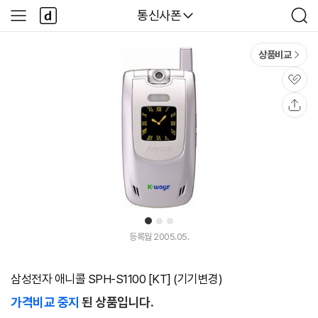
본문 바로가기
다
다나와
통신사폰
사
검
나
이
색
와
드
메
메
상품비교
인
뉴
관
심
공
유
1
2
3
등록월 2005.05.
삼성전자 애니콜 SPH-S1100 [KT] (기기변경)
가격비교 중지
된 상품입니다.