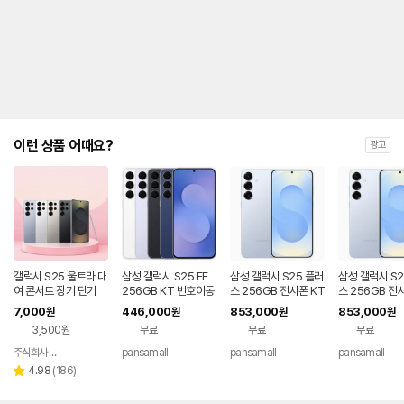
제
안
내
및
유
지
해
야
되
는
이런 상품 어때요?
광고
대
략
적
인
기
간
을
안
내
갤럭시 S25 울트라 대
삼성 갤럭시 S25 FE
삼성 갤럭시 S25 플러
삼성 갤럭시 S2
를
여 콘서트 장기 단기
256GB KT 번호이동
스 256GB 전시폰 KT
스 256GB 전
공시지원 완납
번호이동 완납 90요금
기기변경 완납
나
7,000
446,000
853,000
853,000
원
원
원
원
제
타
3,500원
무료
무료
무료
내
는
주식회사 폰빌리지
pansamall
pansamall
pansamall
네이버
표
페이
리
4.98
(
186
)
별
입
뷰
점
니
수