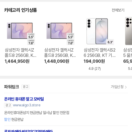
다.
카테고리 인기상품
전체보기
삼성전자 갤럭시Z
삼성전자 갤럭시Z
삼성전자 갤럭시S2
삼성
폴드8 256GB, KT
폴드8 256GB, KT
6 256GB, KT 기기
5 울
기기변경 완납
번호이동 완납
변경 완납
KT 
1,464,950
원
1,448,090
원
194,090
원
65,
4.9
(27)
5.
파워링크
가입신청
광고
온라인 휴대폰 알고 모바일
www.algo3.store
광고
온라인휴대폰성지 현금완납 일시납 할인 전문점
할인
현금완납
루트카메라 빈티지디지털카메라