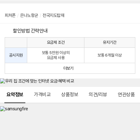
피처폰
/
은나노항균
/
전국지도탑재
할인방법 간략안내
요금제 조건
유지기간
통
통
신
보통 5만원 이상의
사
신
공시지원
보통 6개월 이상
요금제 사용
할
사
인
공
더보기
방
시
법
지
원
및
메뉴 네비게이션
선
요약정보
가격비교
상품정보
의견/리뷰
연관상품
택
약
정
주
적
용
요
금