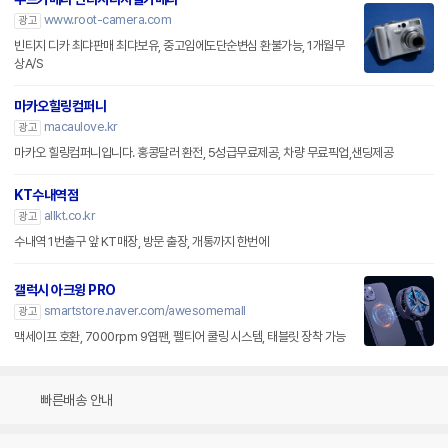
www.root-camera.com
광고
빈티지 디카 최댜판매 최댜보유, 중고임에도단순변심 환불가능, 1개월무
상A/S
마카오힐링컴퍼니
macaulove.kr
광고
마카오 힐링컴퍼니입니다. 홍콩달러 환전, 5성급무료제공, 차량 무료픽업,샌딩제공
KT수내역점
allkt.co.kr
광고
수내역 1번출구 앞 KT매장, 방문 출장, 개통까지 한번에
갤럭시 아크윙 PRO
smartstore.naver.com/awesomemall
광고
맥세이프 호환, 7000rpm 9엽팬, 펠티어 쿨링 시스템, 태블릿 장착 가능
빠른배송 안내