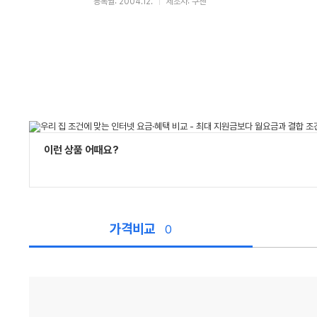
등록월: 2004.12.
제조사: 쿠첸
이런 상품 어때요?
가격비교
0
가
격
비
교