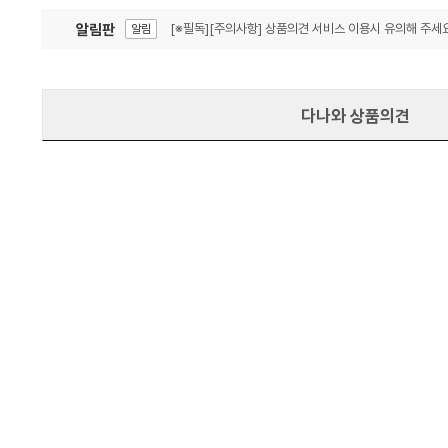
알림판
[※필독][주의사항] 상품의견 서비스 이용시 유의해 주세요
알림
잦은 오류, PC속도 잡자! PC안정화 위해 이건 꼭!
알림
다나와 상품의견