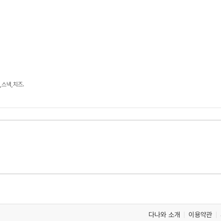
,스낵,치즈.
다나와 소개
이용약관