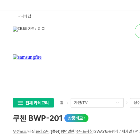
쿠
다나와 앱
첸
B
통
W
합
P
검
-
색
2
0
1
:
다
나
와
가
격
비
교
전체 카테고리
가전/TV
정수
홈
쿠첸 BWP-201
상품비교
상
무선포트
/
재질
:
플라스틱
/
[특징]
평면열판
/
수위표시창
/
3WAY토출방식 / 재가열 /
세
스