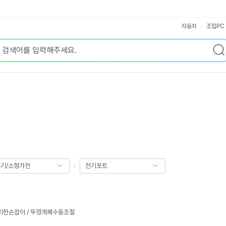
자동차
조립PC
기/소형가전
전기포트
 편리한손잡이 / 뚜껑개폐수동조절