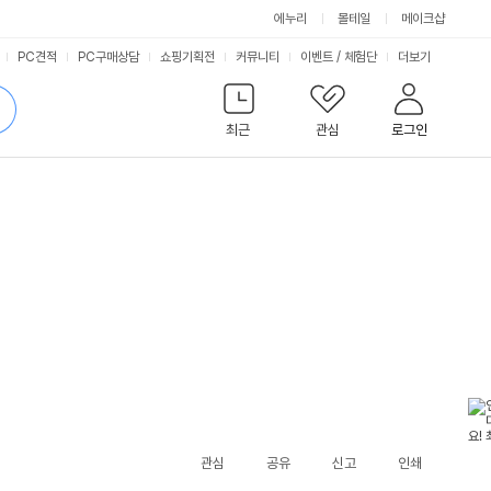
에누리
몰테일
메이크샵
서
PC견적
PC구매상담
쇼핑기획전
커뮤니티
이벤트
/
체험단
더보기
비
검
색
최근
관심
로그인
스
관심
공유
신고
인쇄