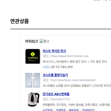
연관상품
파워링크
라스트 역시즌 위크
광고
https://department.lotteon.com
캐나다구스, 파라점퍼스 중복 할인 10% + 카드 할인 10%
이벤트
UP TO 74% OFF
코스트몰 물병가습기
광고
http://smartstore.naver.com/costmall-
코스트몰은 쇼핑몰 성지! 당일발송! 알림받기 1,000원 무조건
전기포트 ABC판촉물
광고
http://abc777.kr
판촉물제작, 전기포트, 가성비 홍보물, 초특가할인, 소량/대량
시안무료
인쇄무료
배송무료
전국최저가