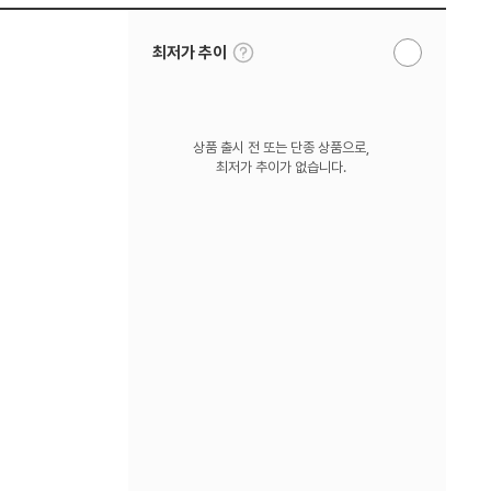
툴
최저가 추이
알
팁
림
보
받
기
기
상품 출시 전 또는 단종 상품으로,
최저가 추이가 없습니다.