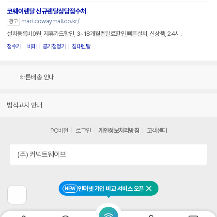
코웨이렌탈 신규렌탈상담접수처
mart.cowaymall.co.kr/
광고
설치등록비0원, 제휴카드할인, 3~18개월렌탈료할인,빠른설치, 신상품, 24시.
정수기
비데
공기청정기
침대렌탈
빠른배송 안내
법적고지 안내
PC버전
로그인
개인정보처리방침
고객센터
(주) 커넥트웨이브
인터넷 가입 비교 서비스 오픈
NEW
닫기
이
전
페