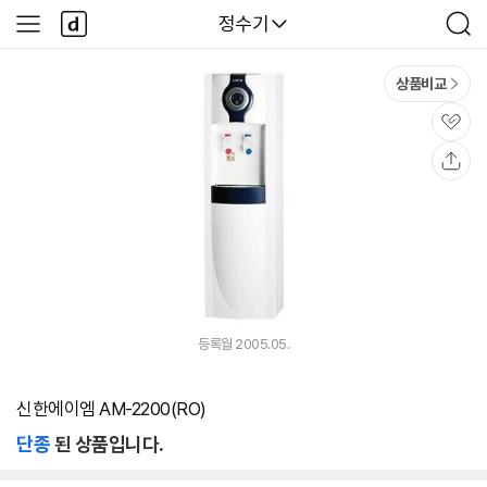
본문 바로가기
다
다나와
정수기
사
검
나
이
색
와
드
메
메
상품비교
인
뉴
관
심
공
유
등록월 2005.05.
신한에이엠 AM-2200(RO)
단종
된 상품입니다.