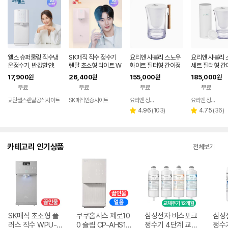
웰스 슈퍼쿨링 직수냉
SK매직 직수 정수기
요리엔 샤블리 스노우
요리엔 샤블리 
온정수기, 반값할인!
렌탈 초소형 라이트 W
화이트 필터형 간이정
세트 필터형 간
PU-JAC125S 가정
수기 ( 필터 1개 포함)
기 (본품 + 필터
17,900
26,400
155,000
185,000
원
원
원
원
용 미네랄 추천 살균 미
ks)
무료
무료
무료
무료
니 냉온 100도 스텐레
스 데스크탑 84개월약
교원웰스렌탈공식사이트
SK매직인증사이트
요리엔 정수기 공식몰
요리엔 정수기 공식몰
네이버
정 셀프관리 가격 비교
페이
리
리
4.96
(
103
)
4.75
(
36
)
별
별
추천 홈쇼핑 가성비 스
뷰
뷰
점
점
수
수
카테고리 인기상품
전체보기
SK매직 초소형 플
쿠쿠홈시스 제로10
삼성전자 비스포크
삼성
러스 직수 WPU-J
0 슬림 CP-AHS10
정수기 4단계 교체
정수