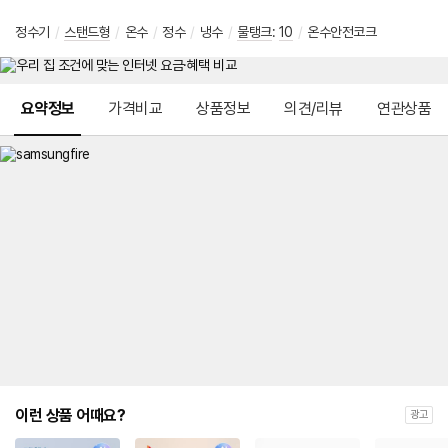
정수기
/
스탠드형
/
온수
/
정수
/
냉수
/
물탱크
:
10
/
온수안전코크
메뉴 네비게이션
요약정보
가격비교
상품정보
의견/리뷰
연관상품
이런 상품 어때요?
광고