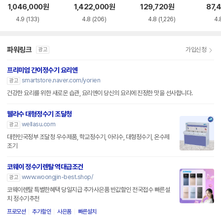
AC115SNS
0HEW
용 정수필터 HAF-
용 정
1,046,000
원
1,422,000
원
129,720
원
87,
HIN
HIM
4.9
(133)
4.8
(206)
4.8
(1,226)
4.
파워링크
가입신청
광고
프리미엄 간이정수기 요리엔
smartstore.naver.com/yorien
광고
건강한 요리를 위한 새로운 습관, 요리엔이 당신의 요리에 진정한 맛을 선사합니다.
웰라수 대형정수기 조달청
wellasu.com
광고
대한민국정부 조달청 우수제품, 학교정수기, 아리수, 대형정수기, 온수제
조기
코웨이 정수기렌탈 역대급조건
www.woongjin-best.shop/
광고
코웨이렌탈 특별한혜택 당일지급 추가사은품 반값할인 전국접수 빠른설
치 정수기추천
프로모션
추가할인
사은품
빠른설치