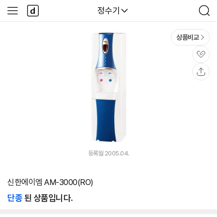
본문 바로가기
다
다나와
정수기
사
검
나
이
색
와
드
메
메
상품비교
인
뉴
관
심
공
유
등록월 2005.04.
신한에이엠 AM-3000(RO)
단종
된 상품입니다.