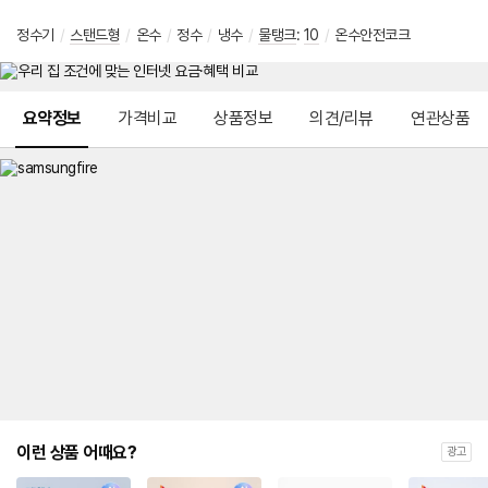
정수기
/
스탠드형
/
온수
/
정수
/
냉수
/
물탱크
:
10
/
온수안전코크
메뉴 네비게이션
요약정보
가격비교
상품정보
의견/리뷰
연관상품
이런 상품 어때요?
광고