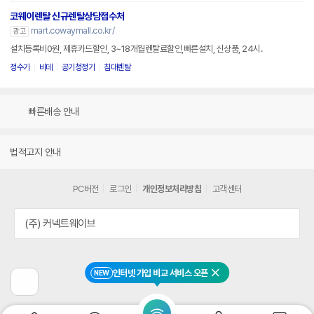
코웨이렌탈 신규렌탈상담접수처
mart.cowaymall.co.kr/
광고
설치등록비0원, 제휴카드할인, 3~18개월렌탈료할인,빠른설치, 신상품, 24시.
정수기
비데
공기청정기
침대렌탈
빠른배송 안내
법적고지 안내
PC버전
로그인
개인정보처리방침
고객센터
(주) 커넥트웨이브
인터넷 가입 비교 서비스 오픈
NEW
닫기
이
전
페