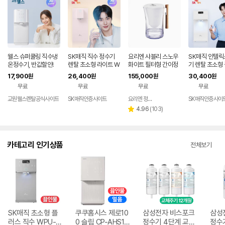
웰스 슈퍼쿨링 직수냉
SK매직 직수 정수기
요리엔 샤블리 스노우
SK매직 인텔릭
온정수기, 반값할인!
렌탈 초소형 라이트 W
화이트 필터형 간이정
기 렌탈 초소형
PU-JAC125S 가정
수기 ( 필터 1개 포함)
미네랄 직수 가
17,900
26,400
155,000
30,400
원
원
원
원
용 미네랄 추천 살균 미
니 냉온 살균 
무료
무료
무료
무료
니 냉온 100도 스텐레
추천 100도 
스 데스크탑 84개월약
직수관 WPU-J
교원웰스렌탈공식사이트
SK매직인증사이트
요리엔 정수기 공식몰
SK매직인증사이
네이버
정 셀프관리 가격 비교
5S 84개월약
페이
리
4.96
(
103
)
별
추천 홈쇼핑 가성비 스
관리 가격 비교
뷰
점
수
카테고리 인기상품
전체보기
SK매직 초소형 플
쿠쿠홈시스 제로10
삼성전자 비스포크
삼성
러스 직수 WPU-J
0 슬림 CP-AHS10
정수기 4단계 교체
정수