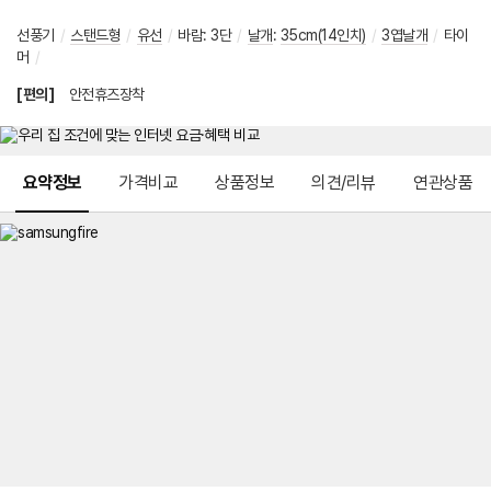
선풍기
/
스탠드형
/
유선
/
바람
:
3단
/
날개
:
35cm(14인치)
/
3엽날개
/
타이
머
/
[편의]
안전휴즈장착
메뉴 네비게이션
요약정보
가격비교
상품정보
의견/리뷰
연관상품