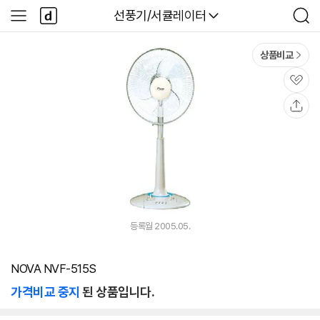
본문 바로가기
다
다나와
선풍기/서큘레이터
사
검
나
이
색
와
드
메
메
상품비교
인
뉴
관
심
공
유
등록월 2005.05.
NOVA NVF-515S
가격비교 중지
된 상품입니다.