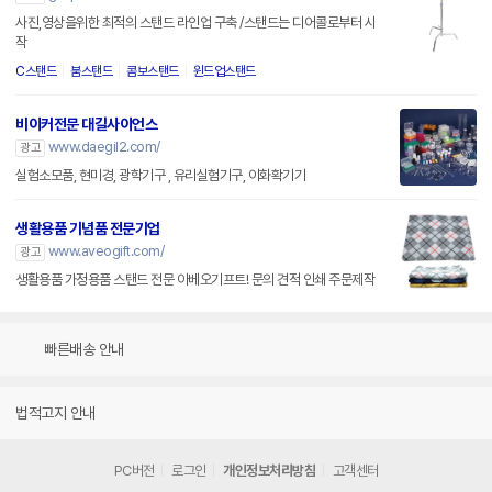
사진,영상을위한 최적의 스탠드 라인업 구축 /스탠드는 디어콜로부터 시
작
C스탠드
붐스탠드
콤보스탠드
윈드업스탠드
비이커전문 대길사이언스
www.daegil2.com/
광고
실험소모품, 현미경, 광학기구 , 유리실험기구, 이화확기기
생활용품 기념품 전문기업
www.aveogift.com/
광고
생활용품 가정용품 스탠드 전문 아베오기프트! 문의 견적 인쇄 주문제작
빠른배송 안내
법적고지 안내
PC버전
로그인
개인정보처리방침
고객센터