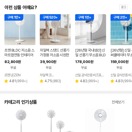
이런 상품 어때요?
광고
구매 1만+
구매 520+
구매 1천+
구매 2천+
르젠 BLDC 저소음 스
자일렉 스탠드 선풍기
[26년형 국내생산] 신
[26년형] 신일
마트앱연동 인테리어
가정용 저소음 시원한
일 선풍기 무소음 BLD
써큘레이터 무소
써큘레이터 선풍기 LZ
사무실 리모컨 써큘레
C 써큘레이터 국산 저
탠드 BLDC 
82,800
39,900
178,000
159,000
원
원
원
원
EF-DC290 릴리화이
이터 ZL-224RC
소음 가정용 블랙 SIF-
터 저소음
무료
무료
무료
무료
트
BZ173D
르젠 LEZEN
자일렉 코리아
신일 공식인증 비즈포비즈
네이버
페이
리
리
리
리
4.81
(
999+
)
4.75
(
882
)
4.82
(
999+
)
4.83
(
999
별
별
별
별
뷰
뷰
뷰
뷰
점
점
점
점
수
수
수
수
카테고리 인기상품
전체보기