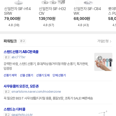
신일전자 SIF-H14
신일전자 SIF-H32
신일전자 SIF-C84
롯데
SRW
CIV
WK
스 P
WH
79,000
원
139,110
원
68,000
원
58,
4.8
(38)
4.8
(97)
4.8
(43)
4.
파워링크
가입신청
광고
스탠드선풍기 ABC판촉물
abc777.kr
광고
강력한 바람, 스탠드선풍기, 휴대/탁상용/거치형 취향 손풍기, 특가판매,
덤증정
선풍기 제작
선물 선풍기
선풍기 도매
단체 선풍기
사무용품의 모든것, 모든존
smartstore.naver.com/modenzone
광고
꼭 필요한 BEST 사무/생활/디지털 용품, 품질보장, 초특가 SALE! 빠른배송
스탠드는 디어콜
gauphoto.co.kr
광고