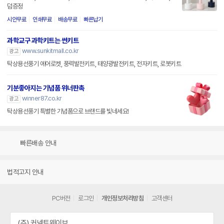
덤증정
시안무료
인쇄무료
배송무료
빠른납기
과학교구 과학키트는 썬키트
www.sunkitmall.co.kr
광고
탁상용선풍기 에어로켓, 풍력발전키트, 태양광발전키트, 전자키트, 로봇키트
기분좋아지는 기념품 위너판촉
winner87.co.kr
광고
탁상용선풍기 특별한 기념품으로 브랜드를 빛네세요!
빠른배송 안내
법적고지 안내
PC버전
로그인
개인정보처리방침
고객센터
(주) 커넥트웨이브