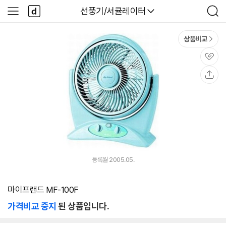
본문 바로가기
다
다나와
선풍기/서큘레이터
사
검
나
이
색
와
드
메
메
상품비교
인
뉴
관
심
공
유
등록월 2005.05.
마이프랜드 MF-100F
가격비교 중지
된 상품입니다.