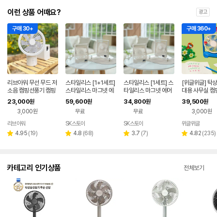
이런 상품 어때요?
광고
구매 30+
구매 360+
리브아워 무선 무드 저
스타일리스 [1+1세트]
스타일리스 [1세트] 스
[위글위글] 탁상
소음 캠핑선풍기 캠핑
스타일리스 마그넷 에
타일리스 마그넷 에어
대용 사무실 캠
써큘레이터
어젯 무선 선풍기 SM
젯 무선 선풍기 SMF-
텀 데스크팬 - W
23,000
59,600
34,800
39,500
원
원
원
원
F-E5100
E5100
Friends
3,000원
무료
무료
3,000원
리브아워
SK스토아
SK스토아
위글위글
네이버
네이
네이
네이
페이
버페
버페
페이
리
리
리
리
4.95
(
19
)
4.8
(
68
)
3.7
(
7
)
4.82
(
235
)
별
별
별
별
이
이
뷰
뷰
뷰
뷰
점
점
점
점
수
수
수
수
카테고리 인기상품
전체보기