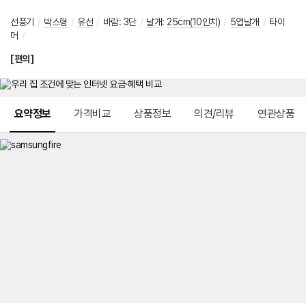
선풍기
/
박스형
/
유선
/
바람
:
3단
/
날개
:
25cm(10인치)
/
5엽날개
/
타이
머
/
[편의]
메뉴 네비게이션
요약정보
가격비교
상품정보
의견/리뷰
연관상품