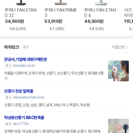
루메나 FAN STAN
루메나 FAN PRIME
루메나 FAN STAN
샤크
D 3Z
3
D 4
하이드
KR
34,900
원
53,910
원
46,900
원
115,
4.8
(1,491)
4.7
(385)
4.8
(249)
4.
파워링크
가입신청
광고
관공서,기업체 대량구매전문
hanader.co.kr
광고
여름을 시원하게, 도매가 판매, 선풍기, 손선풍기, 무선선풍기, 휴대용선풍
기
선풍기 전문 일렉몰
www.elecmall.co.kr
광고
선풍기, 한일, 신일, 삼성, 엘지, 날개, FAN, 미니, 벽걸이, 탁상용.
탁상용선풍기 ABC판촉물
abc777.kr
광고
강력한 바람, 탁상용선풍기, 휴대/탁상용/거치형 취향 손풍기, 특가판매,