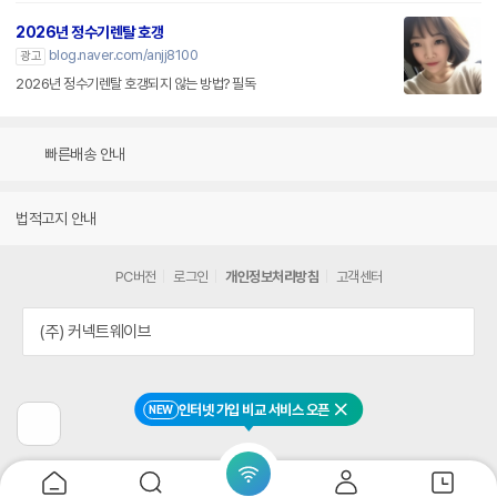
2026년 정수기렌탈 호갱
blog.naver.com/anjj8100
광고
2026년 정수기렌탈 호갱되지 않는 방법? 필독
빠른배송 안내
법적고지 안내
PC버전
로그인
개인정보처리방침
고객센터
(주) 커넥트웨이브
인터넷 가입 비교 서비스 오픈
NEW
닫기
이
전
페
이
지