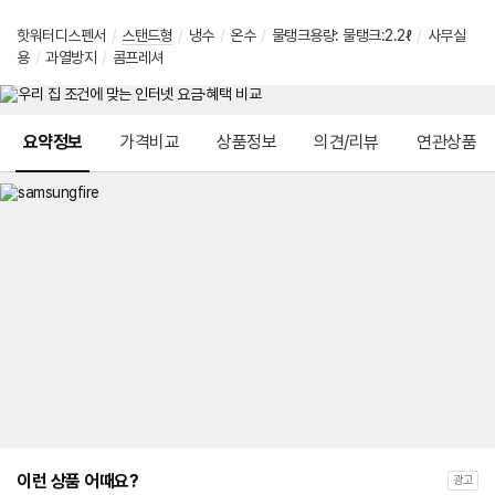
핫워터디스펜서
/
스탠드형
/
냉수
/
온수
/
물탱크용량: 물탱크:2.2ℓ
/
사무실
용
/
과열방지
/
콤프레셔
메뉴 네비게이션
요약정보
가격비교
상품정보
의견/리뷰
연관상품
이런 상품 어때요?
광고