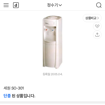
본문 바로가기
다
다나와
정수기
사
검
나
이
색
와
드
메
메
상품비교
인
뉴
관
심
공
유
등록월 2005.04.
세원 SO-301
단종
된 상품입니다.