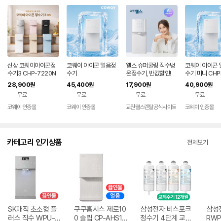
신상 코웨이아이콘정
코웨이 아이콘 얼음정
웰스 슈퍼쿨링 직수냉
코웨이 아이콘 
수기3 CHP-7220N
수기
온정수기, 반값할인!
수기 미니 CHPI
0N 자가관리 7
28,900
45,400
17,900
40,900
원
원
원
원
등록설치비무
무료
무료
무료
무료
코웨이 인증몰
코웨이 인증몰
교원웰스렌탈공식사이트
코웨이 인증몰
카테고리 인기상품
전체보기
SK매직 초소형 플
쿠쿠홈시스 제로10
삼성전자 비스포크
삼성
러스 직수 WPU-J
0 슬림 CP-AHS10
정수기 4단계 교체
RWP