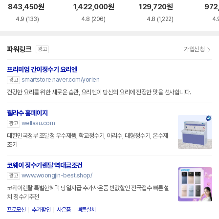
AC115SNS
0HEW
용 정수필터 HAF-
843,450
원
1,422,000
원
129,720
원
972
HIN
4.9
(133)
4.8
(206)
4.8
(1,222)
4.
파워링크
가입신청
광고
프리미엄 간이정수기 요리엔
smartstore.naver.com/yorien
광고
건강한 요리를 위한 새로운 습관, 요리엔이 당신의 요리에 진정한 맛을 선사합니다.
웰라수 홈페이지
wellasu.com
광고
대한민국정부 조달청 우수제품, 학교정수기, 아리수, 대형정수기, 온수제
조기
코웨이 정수기렌탈 역대급조건
www.woongjin-best.shop/
광고
코웨이렌탈 특별한혜택 당일지급 추가사은품 반값할인 전국접수 빠른설
치 정수기추천
프로모션
추가할인
사은품
빠른설치