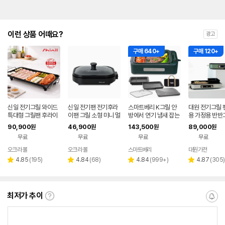
이런 상품 어때요?
광고
구매 640+
구매 120+
신일 전기그릴 와이드
신일 전기팬 전기후라
스마트베리 K그릴 안
대원 전기그릴 
특대형 그릴팬 후라이
이팬 그릴 소형 미니 멀
방에서 연기 냄새 잡는
용 가정용 반반
팬 고기불판 멀티팬 가
티쿠커 국산
가정용 대형 전기그릴
티쿠커 2in1 분
90,900
46,900
143,500
89,000
원
원
원
원
정용 국산
만능요리 짬짜팬 대형
W-WTG103
무료
무료
무료
무료
전골팬
오크라 몰
오크라 몰
스마트베리
대원가전
네이버
페이
리
리
리
리
4.85
(
195
)
4.84
(
68
)
4.84
(
999+
)
4.87
(
305
)
별
별
별
별
뷰
뷰
뷰
뷰
점
점
점
점
수
수
수
수
최저가 추이
최
알
저
림
가
받