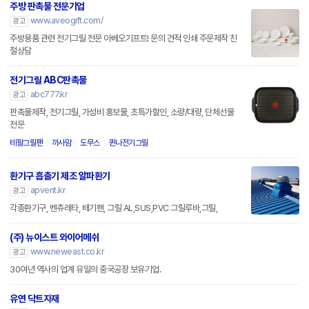
주방 판촉물 전문기업
www.aveogift.com/
광고
주방용품 관련 전기그릴 전문 아베오기프트! 문의 견적 인쇄 주문제작 친
절상담
전기그릴 ABC판촉물
abc777.kr
광고
판촉물제작, 전기그릴, 가성비 홍보물, 초특가할인, 소량/대량, 단체선물
전문
테팔그릴팬
까사맘
도무스
퀸나전기그릴
환기구 흡출기 제조 알파환기
apvent.kr
광고
각종환기구, 벤츄레타, 배기팬, 그릴 AL,SUS,PVC 그릴루바,그릴,
(주) 뉴이스트 와이어메쉬
www.neweast.co.kr
광고
30여년 역사의 업계 유일의 중국공장 보유기업.
유연 닥트자재