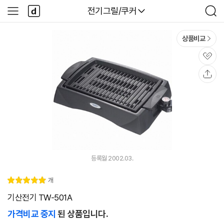
본문 바로가기
다
다나와
전기그릴/쿠커
사
검
나
이
색
와
드
메
메
상품비교
인
뉴
관
심
공
유
등록월 2002.03.
리
개
별
5.
뷰
점
0
기산전기 TW-501A
가격비교 중지
된 상품입니다.