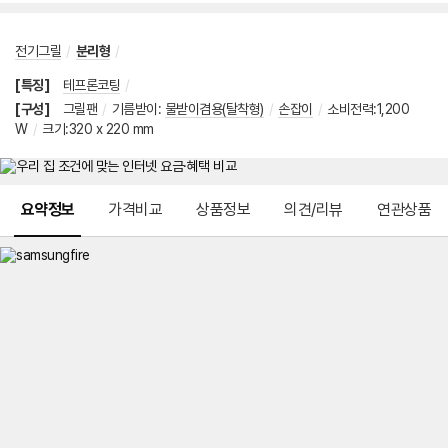
전기그릴
/
분리형
/
[특징]
테프론코팅
/
[구성]
그릴팬
/
기름받이
:
물받이겸용(탈착형)
/
손잡이
/
소비전력:1,200
W
/
크기:320 x 220 mm
메뉴 네비게이션
요약정보
가격비교
상품정보
의견/리뷰
연관상품