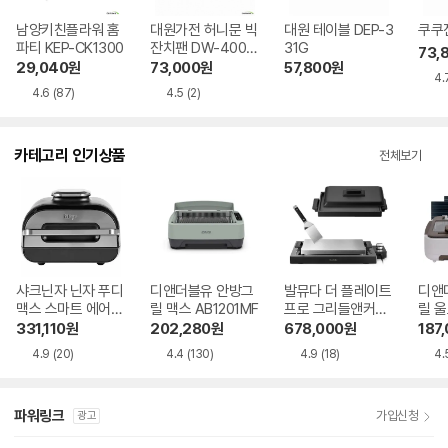
남양키친플라워 홈
대원가전 허니문 빅
대원 테이블 DEP-3
쿠쿠전
파티 KEP-CK1300
잔치팬 DW-400J
31G
73,
P
29,040
원
73,000
원
57,800
원
4.
4.6
(87)
4.5
(2)
카테고리 인기상품
전체보기
샤크닌자 닌자 푸디
디앤더블유 안방그
발뮤다 더 플레이트
디앤
맥스 스마트 에어그
릴 맥스 AB1201MF
프로 그리들앤커버
릴 울
릴 AG551KR
포함
MF
331,110
원
202,280
원
678,000
원
187
4.9
(20)
4.4
(130)
4.9
(18)
4.
파워링크
가입신청
광고