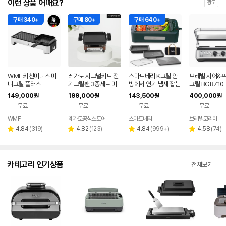
이런 상품 어때요?
광고
구매 340+
구매 80+
구매 640+
WMF 키친미니스 미
레가토 시그널키트 전
스마트베리 K그릴 안
브레빌 시어&
니그릴 플러스
기그릴팬 3종세트 미
방에서 연기 냄새 잡는
그릴 BGR710
니 캠핑 고기구이 가정
가정용 대형 전기그릴
149,000
199,000
143,500
400,000
원
원
원
원
용 화로 전골 와이드
만능요리 짬짜팬 대형
무료
무료
무료
무료
전골팬
WMF
레가토공식스토어
스마트베리
브레빌코리아
네이버
페이
리
리
리
리
4.84
(
319
)
4.82
(
123
)
4.84
(
999+
)
4.58
(
74
)
별
별
별
별
뷰
뷰
뷰
뷰
점
점
점
점
수
수
수
수
카테고리 인기상품
전체보기