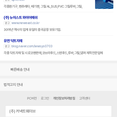
각종환기구, 벤츄레타, 배기팬, 그릴 AL,SUS,PVC 그릴루바,그릴,
(주) 뉴이스트 와이어메쉬
www.neweast.co.kr
광고
30여년 역사의 업계 유일의 중국공장 보유기업.
유연 닥트자재
blog.naver.com/wwsys0703
광고
각종 닥트자재 및 시로코팬판매,코브라후드,스텐후드,루바,그릴,댐퍼 제작전문업체
빠른배송 안내
법적고지 안내
PC버전
로그인
개인정보처리방침
고객센터
(주) 커넥트웨이브