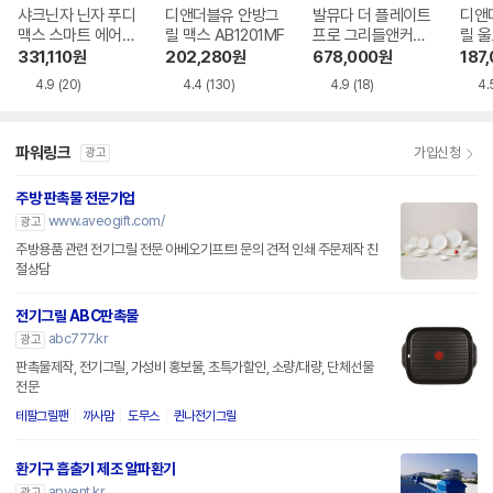
샤크닌자 닌자 푸디
디앤더블유 안방그
발뮤다 더 플레이트
디앤
맥스 스마트 에어그
릴 맥스 AB1201MF
프로 그리들앤커버
릴 울
릴 AG551KR
포함
MF
331,110
원
202,280
원
678,000
원
187
4.9
(20)
4.4
(130)
4.9
(18)
4.
파워링크
가입신청
광고
주방 판촉물 전문기업
www.aveogift.com/
광고
주방용품 관련 전기그릴 전문 아베오기프트! 문의 견적 인쇄 주문제작 친
절상담
전기그릴 ABC판촉물
abc777.kr
광고
판촉물제작, 전기그릴, 가성비 홍보물, 초특가할인, 소량/대량, 단체선물
전문
테팔그릴팬
까사맘
도무스
퀸나전기그릴
환기구 흡출기 제조 알파환기
apvent.kr
광고