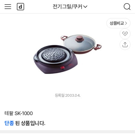
본문 바로가기
다
다나와
전기그릴/쿠커
사
검
나
이
색
와
드
메
메
상품비교
인
뉴
관
심
공
유
등록월 2003.04.
테팔 SK-1000
단종
된 상품입니다.