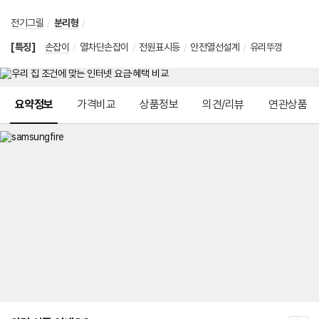
전기그릴
/
분리형
/
[특징]
손잡이
/
열차단손잡이
/
전원표시등
/
안전열선설계
/
유리뚜껑
메뉴 네비게이션
요약정보
가격비교
상품정보
의견/리뷰
연관상품