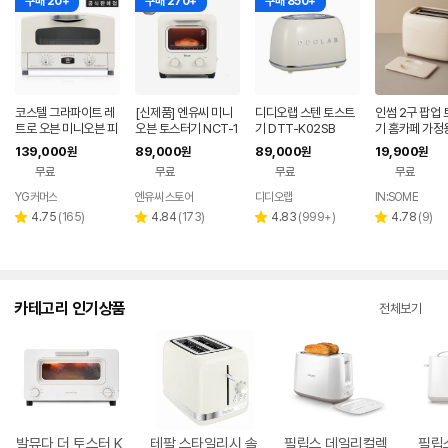
구매 20+
구매 270+
구매 850+
코스텔 그라파이트 레
[신제품] 엔유씨 미니
디디오랩 스텐 토스트
인썸 2구 팝업
트로 오븐 미니오븐 피
오븐 토스터기 NCT-1
기 DTT-K02SB
기 홈카페 가정
자 화덕 토스터 CRT-1
00K 크림화이트 홈카
트기
139,000
89,000
89,000
19,900
원
원
원
원
53SAWT 크림 화이
페 가정용 토스트기
무료
무료
무료
무료
트
YG커머스
엔유씨 스토어
디디오랩
IN:SOME
네이버
페이
리
리
리
리
4.75
(
165
)
4.84
(
173
)
4.83
(
999+
)
4.78
(
9
)
별
별
별
별
뷰
뷰
뷰
뷰
점
점
점
점
수
수
수
수
카테고리 인기상품
전체보기
발뮤다 더 토스터 K
테팔 스타일리시 솔
필립스 데일리컬렉
필립