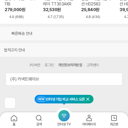
11B
레이 TT303AKR
션 HD2582
션 H
279,000
원
32,530
원
25,840
원
39,
4.9
(688)
4.7
(1,735)
4.8
(434)
4.
빠른배송 안내
법적고지 안내
PC버전
로그인
개인정보처리방침
고객센터
(주) 커넥트웨이브
인터넷 가입 비교 서비스 오픈
NEW
닫기
이
전
페
이
지
홈
검색
인터넷·TV
마이페이지
최근본
로