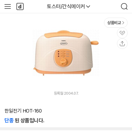
본문 바로가기
다
다나와
토스터/간식메이커
사
검
나
이
색
와
드
메
메
상품비교
인
뉴
관
심
공
유
등록월 2004.07.
한일전기 HOT-160
단종
된 상품입니다.