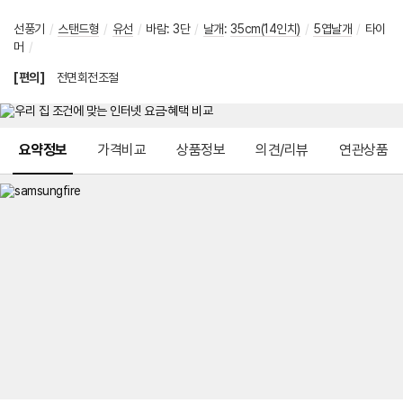
선풍기
/
스탠드형
/
유선
/
바람
:
3단
/
날개
:
35cm(14인치)
/
5엽날개
/
타이
머
/
[편의]
전면회전조절
메뉴 네비게이션
요약정보
가격비교
상품정보
의견/리뷰
연관상품