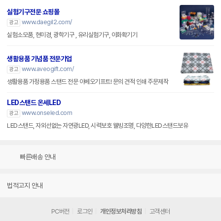
실험기구전문 쇼핑몰
www.daegil2.com/
광고
실험소모품, 현미경, 광학기구 , 유리실험기구, 이화확기기
생활용품 기념품 전문기업
www.aveogift.com/
광고
생활용품 가정용품 스탠드 전문 아베오기프트! 문의 견적 인쇄 주문제작
LED스탠드 온세LED
www.onseled.com
광고
LED스탠드, 자외선없는 자연광LED, 시력보호 웰빙조명, 다양한LED스탠드보유
빠른배송 안내
법적고지 안내
PC버전
로그인
개인정보처리방침
고객센터