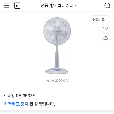
본문 바로가기
다
다나와
선풍기/서큘레이터
사
검
나
이
색
와
드
메
메
상품비교
인
뉴
관
심
공
유
등록월 2005.04.
르비앙 RF-3537F
가격비교 중지
된 상품입니다.