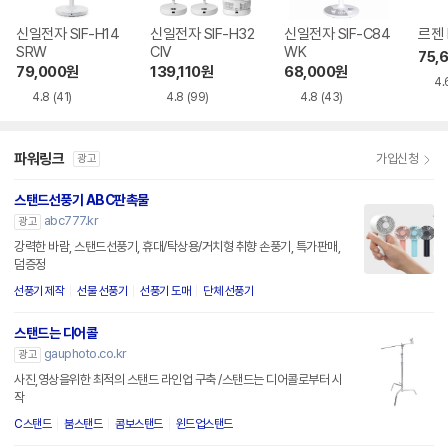
신일전자 SIF-H14
신일전자 SIF-H32
신일전자 SIF-C84
르젠 
SRW
CIV
WK
75,
79,000
원
139,110
원
68,000
원
4.
4.8
(41)
4.8
(99)
4.8
(43)
파워링크
가입신청
광고
스탠드선풍기 ABC판촉물
abc777.kr
광고
강력한 바람, 스탠드선풍기, 휴대/탁상용/거치형 취향 손풍기, 특가판매,
덤증정
선풍기 제작
선물 선풍기
선풍기 도매
단체 선풍기
스탠드는 디어콜
gauphoto.co.kr
광고
사진,영상을위한 최적의 스탠드 라인업 구축 /스탠드는 디어콜로부터 시
작
C스탠드
붐스탠드
콤보스탠드
윈드업스탠드