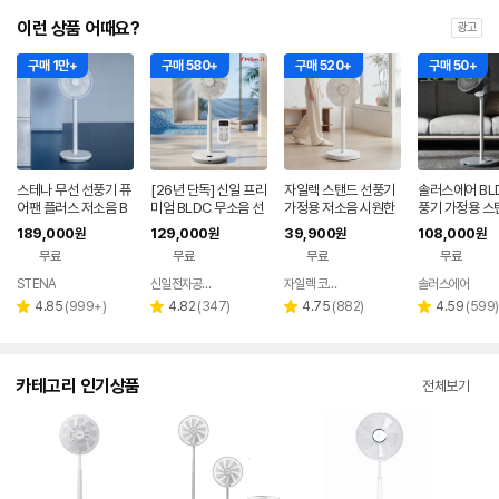
이런 상품 어때요?
광고
구매 1만+
구매 580+
구매 520+
구매 50+
스테나 무선 선풍기 퓨
[26년 단독] 신일 프리
자일렉 스탠드 선풍기
솔러스에어 BL
어팬 플러스 저소음 B
미엄 BLDC 무소음 선
가정용 저소음 시원한
풍기 가정용 스
LDC 가정용 아기 신생
풍기 35cm 서큘레이
사무실 리모컨 써큘레
풍기 사무실 무
189,000
129,000
39,900
108,000
원
원
원
원
아
터 아이보리
이터 ZL-224RC
무료
무료
무료
무료
STENA
신일전자공식인증 베스트바이
자일렉 코리아
솔러스에어
네이버
네이버
네
페이
페이
페
리
리
리
리
4.85
(
999+
)
4.82
(
347
)
4.75
(
882
)
4.59
(
599
)
별
별
별
별
뷰
뷰
뷰
뷰
점
점
점
점
수
수
수
수
카테고리 인기상품
전체보기