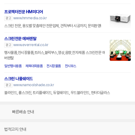
프로젝터전문 HM미디어
www.hmmedia.co.kr
광고
스크린 전문, 용도별 맞춤제안 전문업체, 견적부터 시공까지, 문의환영!
스크린전문 에버렌탈
www.everrental.co.kr
광고
행사물품,전시장물품,트러스,블럭부스,영상,음향,전자제품 스크린전문 에
버렌탈
일반행사용품
체육대회용품
전시장물품
전시부스
스크린 나물쉐이드
www.namoolshade.co.kr
광고
블라인드, 롤스크린, 트리플쉐이드, 듀얼쉐이드, 우드블라인드, 헌터더글라스
빠른배송 안내
법적고지 안내