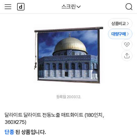
본문 바로가기
다
다나와
스크린
사
검
나
이
색
와
드
메
메
상품비교
인
뉴
대량구매
관
심
공
유
등록월 2003.12.
달라이트 달라이트 전동노출 매트화이트 (180인치,
360X275)
단종
된 상품입니다.