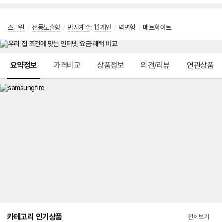
스크린
/
전동노출형
/
반사계수
:
1.1게인
/
벽면형
/
매트화이트
메뉴 네비게이션
요약정보
가격비교
상품정보
의견/리뷰
연관상품
카테고리 인기상품
전체보기