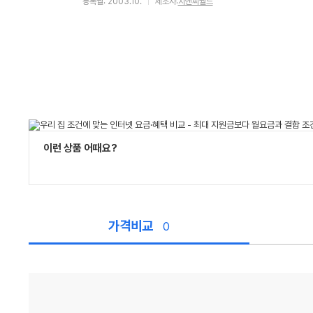
등록월: 2003.10.
제조사:
지앤씨월드
이런 상품 어때요?
가격비교
0
가
격
비
교