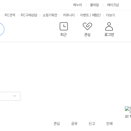
에누리
몰테일
메이크샵
서
PC견적
PC구매상담
쇼핑기획전
커뮤니티
이벤트
/
체험단
더보기
비
검
색
최근
관심
로그인
스
관심
공유
신고
인쇄