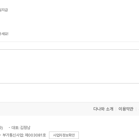
일지급
하세요!
다나와 소개
이용약관
차)
대표: 김정남
부가통신사업: 제003081호
사업자정보확인