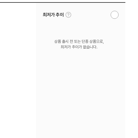
툴
최저가 추이
알
팁
림
보
받
기
기
상품 출시 전 또는 단종 상품으로,
최저가 추이가 없습니다.