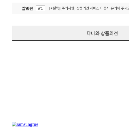
알림판
[※필독][주의사항] 상품의견 서비스 이용시 유의해 주세요
알림
잦은 오류, PC속도 잡자! PC안정화 위해 이건 꼭!
알림
다나와 상품의견