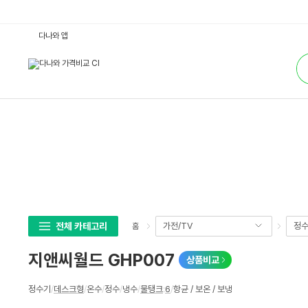
지
다나와 앱
앤
씨
통
월
합
드
검
G
색
H
P
0
0
7
:
다
나
와
가
격
비
교
전체 카테고리
가전/TV
정수
홈
지앤씨월드 GHP007
상품비교
상
정수기
/
데스크형
/
온수
/
정수
/
냉수
/
물탱크
:
6
/
항균 / 보온 / 보냉
세
스