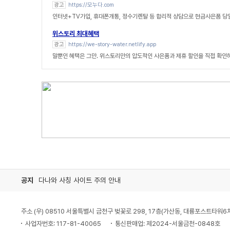
광고
https://모누다.com
인터넷+TV가입, 휴대폰개통, 정수기렌탈 등 합리적 상담으로 현금사은품 당
위스토리 최대혜택
광고
https://we-story-water.netlify.app
말뿐인 혜택은 그만. 위스토리만의 압도적인 사은품과 제휴 할인을 직접 확인
공지
다나와 사칭 사이트 주의 안내
주소 (우) 08510 서울특별시 금천구 벚꽃로 298, 17층(가산동, 대륭포스트타워6
사업자번호: 117-81-40065
통신판매업: 제2024-서울금천-0848호