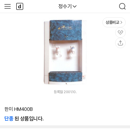
본문 바로가기
다
다나와
정수기
사
검
나
이
색
와
드
메
메
상품비교
인
뉴
관
심
공
유
등록월 2001.10.
한미 HM400B
단종
된 상품입니다.