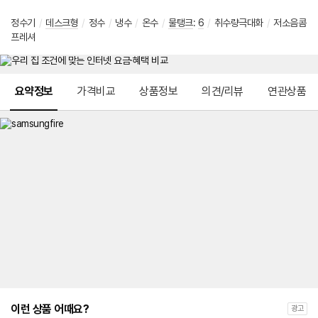
정수기
/
데스크형
/
정수
/
냉수
/
온수
/
물탱크
:
6
/
취수량극대화
/
저소음콤
프레셔
메뉴 네비게이션
요약정보
가격비교
상품정보
의견/리뷰
연관상품
이런 상품 어때요?
광고