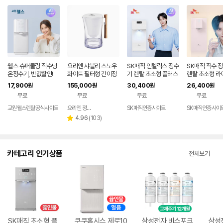
웰스 슈퍼쿨링 직수냉
요리엔 샤블리 스노우
SK매직 인텔릭스 정수
SK매직 직수 
온정수기, 반값할인!
화이트 필터형 간이정
기 렌탈 초소형 플러스
렌탈 초소형 라
수기 ( 필터 1개 포함)
미네랄 직수 가정용 미
PU-JAC125
17,900
155,000
30,400
26,400
원
원
원
원
니 냉온 살균 데스크탑
용 미네랄 추천 
무료
무료
무료
무료
추천 100도 스텐레스
니 냉온 100도
직수관 WPU-JAC11
스 데스크탑 8
교원웰스렌탈공식사이트
요리엔 정수기 공식몰
SK매직인증사이트
SK매직인증사이
네이버
5S 84개월약정 셀프
정 셀프관리 가
페이
리
4.96
(
103
)
별
관리 가격 비교 추천
추천 홈쇼핑 가
뷰
점
수
카테고리 인기상품
전체보기
SK매직 초소형 플
쿠쿠홈시스 제로10
삼성전자 비스포크
삼성