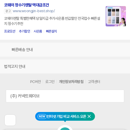
코웨이 정수기렌탈 역대급조건
www.woongjin-best.shop/
광고
코웨이렌탈 특별한혜택 당일지급 추가사은품 반값할인 전국접수 빠른설
치 정수기추천
프로모션
추가할인
사은품
빠른설치
빠른배송 안내
법적고지 안내
PC버전
로그인
개인정보처리방침
고객센터
(주) 커넥트웨이브
인터넷 가입 비교 서비스 오픈
NEW
닫기
이
전
페