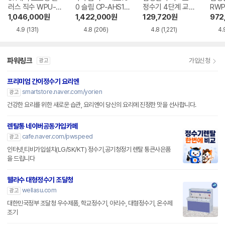
러스 직수 WPU-J
0 슬림 CP-AHS10
정수기 4단계 교체
RWP
AC115SNS
0HEW
용 정수필터 HAF-
1,046,000
원
1,422,000
원
129,720
원
972
HIN
4.9
(131)
4.8
(206)
4.8
(1,221)
4.
파워링크
가입신청
광고
프리미엄 간이정수기 요리엔
smartstore.naver.com/yorien
광고
건강한 요리를 위한 새로운 습관, 요리엔이 당신의 요리에 진정한 맛을 선사합니다.
렌탈통 네이버공동가입카페
cafe.naver.com/pwspeed
광고
인터넷,티비가입설치(LG/SK/KT) 정수기,공기청정기 렌탈 통큰사은품
을 드립니다
웰라수 대형정수기 조달청
wellasu.com
광고
대한민국정부 조달청 우수제품, 학교정수기, 아리수, 대형정수기, 온수제
조기