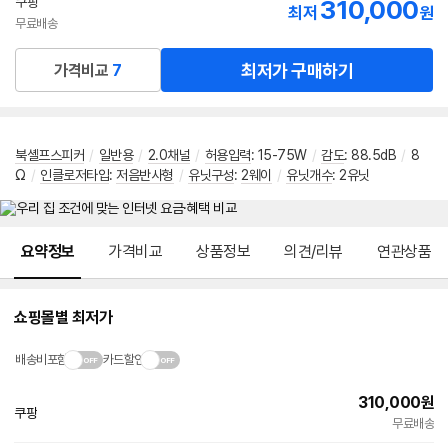
쿠팡
310,000
최저
원
무료배송
최저가 구매하기
가격비교
7
북셸프스피커
/
일반용
/
2.0채널
/
허용입력
: 15-75W
/
감도
: 88.5dB
/
8
Ω
/
인클로저타입
:
저음반사형
/
유닛구성
:
2웨이
/
유닛개수
: 2유닛
메뉴 네비게이션
요약정보
가격비교
상품정보
의견/리뷰
연관상품
쇼핑몰별 최저가
배송비포함
카드할인
310,000
원
쿠팡
무료배송