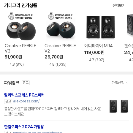
카테고리 인기상품
전체보기
Creative PEBBLE
Creative PEBBLE
에디파이어 MR4
캔스톤
V3
V2
119,000
원
24,
51,900
원
29,700
원
4.7
(707)
4.
4.8
(816)
4.8
(1,035)
파워링크
가입신청
광고
알리익스프레스 PC스피커
aliexpress.com/
광고
풍성한 사운드를 원해요? PC스피커 검색하고 알리에서 내게 맞는 사운
드 찾아보세요
한컴오피스 2024 가정용
smartstore.naver.com/sbcore