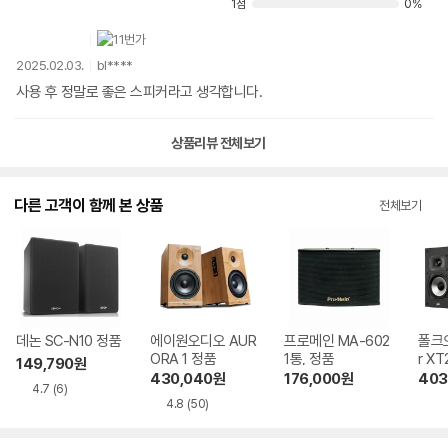
1점
0%
2025.02.03.
bl****
사용 후 정말로 좋은 스피커라고 생각합니다.
상품리뷰 전체보기
다른 고객이 함께 본 상품
전체보기
데논 SC-N10 정품
에이원오디오 AUR
프로메인 MA-602
폴크오
ORA 1 정품
1통, 정품
r X
149,790
원
430,040
원
176,000
원
403
4.7
(6)
4.8
(50)