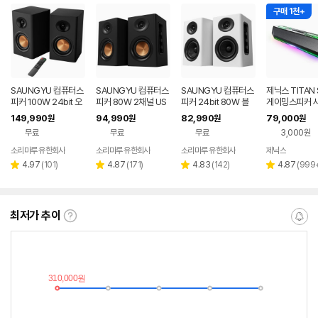
구매 1천+
SAUNGYU 컴퓨터스
SAUNGYU 컴퓨터스
SAUNGYU 컴퓨터스
제닉스 TITAN 
피커 100W 24bit 오
피커 80W 2채널 US
피커 24bit 80W 블
게이밍스피커 
디오 2채널 PC 유선
B DAC 옵티컬 유선 연
루투스 USB DAC AU
바 컴퓨터스피
149,990
94,990
82,990
79,000
원
원
원
원
블루투스 연결
결 블루투스 스피커
X 옵티컬 연결
무료
무료
무료
3,000원
소리마루 유한회사
소리마루 유한회사
소리마루 유한회사
제닉스
네이버
페이
리
리
리
리
4.97
(
101
)
4.87
(
171
)
4.83
(
142
)
4.87
(
999
별
별
별
별
뷰
뷰
뷰
뷰
점
점
점
점
수
수
수
수
최저가 추이
최
알
저
림
가
받
추
는
이
중
란?