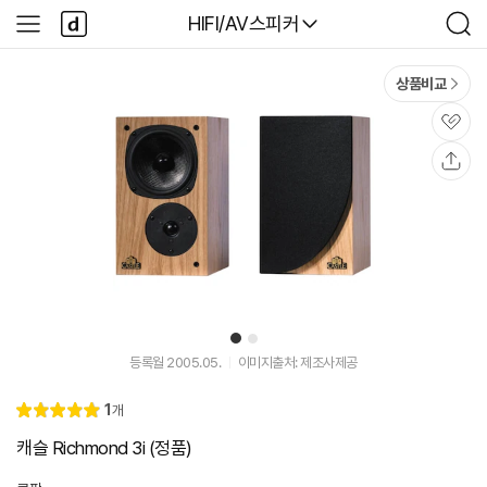
본문 바로가기
다
다나와
HIFI/AV스피커
사
검
나
이
색
와
드
메
메
상품비교
인
뉴
관
심
공
유
1
2
등록월 2005.05.
이미지출처: 제조사제공
리
1
개
별
5.
뷰
점
0
캐슬 Richmond 3i (정품)