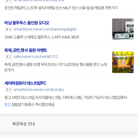
광고
포인트적립/PC,노트북 설치/이메일 또는 MLP 또는 USB 발송/게임용 주변기기
아남 블루투스 올인원 오디오
smartstore.naver.com/hansungdigital
광고
30W 고출력 스테레오 블루투스 스피커 XAVE XE01
축제,공연,행사 올원 이벤트
cafe.naver.com/rental1212
광고
축제,공연,행사 음향 조명 무대 트러스 악기 LED영상 행사물품 밴드 노래
반주기
세이퍼컴퓨터 데스트탑PC
smartstore.naver.com/bornpc
광고
중고 브랜드데스크탑,리사이클데스크탑, 리퍼데스크탑, 가성비 가심비 데스크탑컴퓨터
할인
알림받기등록시 즉시할인제공
빠른배송 안내