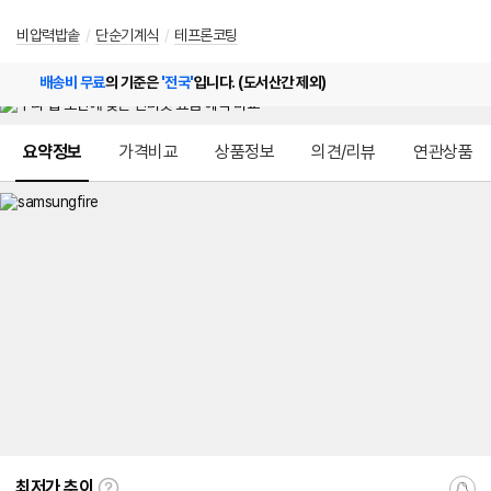
비압력밥솥
/
단순기계식
/
테프론코팅
배송비 무료
의 기준은
'전국'
입니다. (도서산간 제외)
메뉴 네비게이션
요약정보
가격비교
상품정보
의견/리뷰
연관상품
최저가 추이