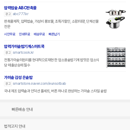
압력밥솥 ABC판촉물
abc777.kr
광고
판촉물제작, 압력밥솥, 가성비 홍보물, 초특가할인, 소량/대량, 단체선물
전문
시안무료
인쇄무료
배송무료
빠른납기
압력가마솥밥기계스마트쿡
smartcook.kr
광고
전통가마솥의원리를 현대적으로재현 한 업소용솥밥기계 밥맛은 업소식
당 매출상승에 필수
가마솥 감성 은솥밥
smartstore.naver.com/eunsotbab
광고
국내 제조 압력솥과 인덕션 풀세트, 버튼 하나로 완성하는 가마솥 스타일 솥밥
빠른배송 안내
법적고지 안내