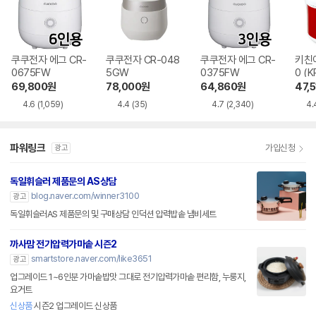
쿠쿠전자 에그 CR-
쿠쿠전자 CR-048
쿠쿠전자 에그 CR-
키친아
0675FW
5GW
0375FW
0 (K
69,800
원
78,000
원
64,860
원
47,5
4.6
(1,059)
4.4
(35)
4.7
(2,340)
4.
파워링크
가입신청
광고
독일휘슬러 제품문의 AS상담
blog.naver.com/winner3100
광고
독일휘슬러AS 제품문의 및 구매상담 인덕션 압력밥솥 냄비세트
까사맘 전기압력가마솥 시즌2
smartstore.naver.com/like3651
광고
업그레이드 1~6인분 가마솥밥맛 그대로 전기압력가마솥 편리함, 누룽지,
요거트
신상품
시즌2 업그레이드 신상품