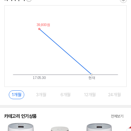
최
알
저
림
가
받
추
는
이
중
란?
1개월
3개월
6개월
12개월
24개월
카테고리 인기상품
전체보기