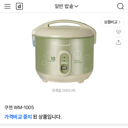
본문 바로가기
다
다나와
일반 밥솥
사
검
나
이
색
와
드
메
메
상품비교
인
뉴
관
심
공
유
등록월 2005.05.
쿠첸 WM-1005
가격비교 중지
된 상품입니다.