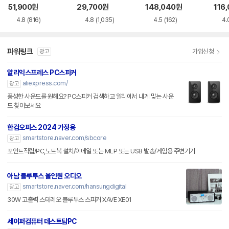
51,900
원
29,700
원
148,040
원
116
4.8
(816)
4.8
(1,035)
4.5
(162)
4.
파워링크
가입신청
광고
알리익스프레스 PC스피커
aliexpress.com/
광고
풍성한 사운드를 원해요? PC스피커 검색하고 알리에서 내게 맞는 사운
드 찾아보세요
한컴오피스 2024 가정용
smartstore.naver.com/sbcore
광고
포인트적립/PC,노트북 설치/이메일 또는 MLP 또는 USB 발송/게임용 주변기기
아남 블루투스 올인원 오디오
smartstore.naver.com/hansungdigital
광고
30W 고출력 스테레오 블루투스 스피커 XAVE XE01
세이퍼컴퓨터 데스트탑PC