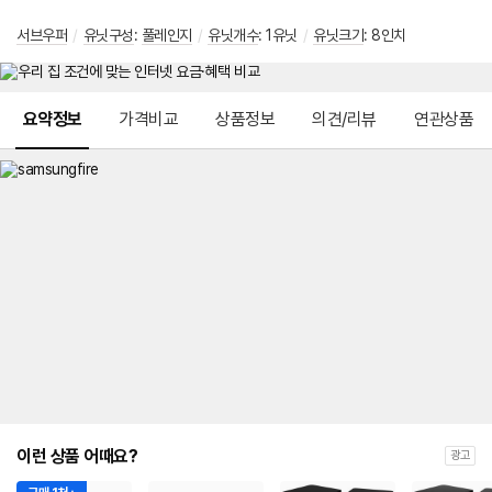
서브우퍼
/
유닛구성
:
풀레인지
/
유닛개수
: 1유닛
/
유닛크기
: 8인치
메뉴 네비게이션
요약정보
가격비교
상품정보
의견/리뷰
연관상품
이런 상품 어때요?
광고