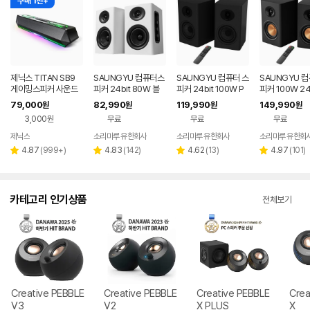
구매 1천+
제닉스 TITAN SB9
SAUNGYU 컴퓨터스
SAUNGYU 컴퓨터 스
SAUNGYU 
게이밍스피커 사운드
피커 24bit 80W 블
피커 24bit 100W P
피커 100W 24
바 컴퓨터스피커
루투스 USB DAC AU
C 블루투스 게이밍 BK
디오 2채널 PC
79,000
82,990
119,990
149,990
원
원
원
원
X 옵티컬 연결
4020D 3세대
블루투스 연결
3,000원
무료
무료
무료
제닉스
소리마루 유한회사
소리마루 유한회사
소리마루 유한회
네이버
페이
리
리
리
리
4.87
(
999+
)
4.83
(
142
)
4.62
(
13
)
4.97
(
101
)
별
별
별
별
뷰
뷰
뷰
뷰
점
점
점
점
수
수
수
수
카테고리 인기상품
전체보기
Creative PEBBLE
Creative PEBBLE
Creative PEBBLE
Crea
V3
V2
X PLUS
X