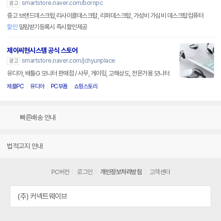
smartstore.naver.com/bornpc
광고
중고 브랜드데스크탑,리사이클데스크탑, 리퍼데스크탑, 가성비 가심비 데스크탑컴퓨터
할인
알림받기등록시 즉시할인제공
제이씨현시스템 공식 스토어
smartstore.naver.com/jchyunplace
광고
유디아, 배틀G 모니터 판매점 / 사무, 게이밍, 고해상도, 전문가용 모니터
제플PC
유디아
PC부품
쇼핑스토리
빠른배송 안내
법적고지 안내
PC버전
로그인
개인정보처리방침
고객센터
(주) 커넥트웨이브