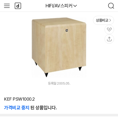
본문 바로가기
다
다나와
HIFI/AV스피커
사
검
나
이
색
와
드
메
메
상품비교
인
뉴
관
심
공
유
등록월 2005.05.
KEF PSW1000.2
가격비교 중지
된 상품입니다.