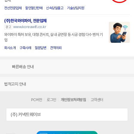
업체
전선전문업체
할인절단판매
신속당일출고
기술상담지원
(주)한국와이파이, 전문업체
www.koreawifi.co.kr
광고
와이파이 특허 보유, 대형 콘서트, 실내 공연장 등 시공 경험 다수 벤처 기
업
회사소개
구축사례
질문답변
견적의뢰
빠른배송 안내
법적고지 안내
PC버전
로그인
개인정보처리방침
고객센터
(주) 커넥트웨이브