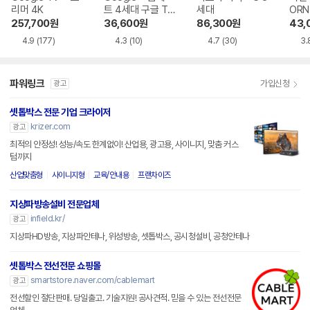
리머 4K
트 4세대 구글 TV
세대
ORN 
4K
y K9
257,700
원
36,600
원
86,300
원
43,
4.9
(177)
4.3
(10)
4.7
(30)
3.
파워링크
가입신청
광고
셋톱박스 전문 기업 크라이저
krizer.com
광고
최적의 안정성! 성능/속도 한계없이! 산업용, 광고용, 사이니지, 맞춤 커스
텀까지
산업맞춤형
사이니지형
교육/안내용
프랜차이즈
지상파방송설비 전문업체
infield.kr/
광고
지상파HD방송, 지상파안테나, 위성방송, 셋톱박스, 공시청설비, 공청안테나
셋톱박스 전선전문 쇼핑몰
smartstore.naver.com/cablemart
광고
전선할인 절단판매. 당일출고. 기술지원! 공사견적. 믿을 수 있는 전선전문