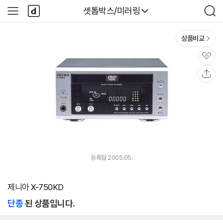
본문 바로가기
다
다나와
셋톱박스/미러링
사
검
나
이
색
와
드
메
메
상품비교
인
뉴
관
심
공
유
등록월 2005.05.
제니아 X-750KD
단종
된 상품입니다.