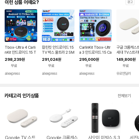
이런 상품 어때요?
광고
Tbox-Ultra 4 Carli
칼린킷 안드로이드 15
CarlinKit Tbox-Ultr
구글 크롬캐스트 
nKit 안드로이드 15 T
TV 박스 울트라 2 SM
a 3 안드로이드 15 Ca
세대 TV스트리
V 박스 5G/4G LTE S
6350 8GB 128GB
rPlay Ai 박스 5G/4G
298,239
291,024
295,000
149,800
원
원
원
원
M6350 무선 안드로
카플레이 Ai 박스 5G
LCD 화면 무선 안드로
무료
무료
무료
무료
이드 오토 & 카플레이
4G LTE 무선 안드로
이드 오토 CarPlay 넷
Ai 박스 넷플릭스 IPT
이드 오토 온라인 비디
플릭스 지원 SM635
aliexpress
aliexpress
aliexpress
유로엔달러
V GPS 8GB+12
오 스트리밍 박스
0 8GB+12
카테고리 인기상품
전체보기
Google TV 스트
Google 크롬캐스
샤오미 미박스 S 3
서진네