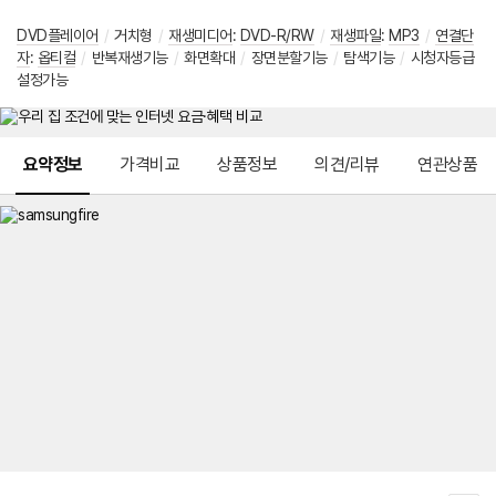
DVD플레이어
/
거치형
/
재생미디어
:
DVD-R/RW
/
재생파일
:
MP3
/
연결단
자
:
옵티컬
/
반복재생기능
/
화면확대
/
장면분할기능
/
탐색기능
/
시청자등급
설정가능
메뉴 네비게이션
요약정보
가격비교
상품정보
의견/리뷰
연관상품