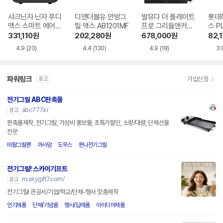
샤크닌자 닌자 푸디
디앤더블유 안방그
발뮤다 더 플레이트
롯데
맥스 스마트 에어그
릴 맥스 AB1201MF
프로 그리들앤커버
스 P
릴 AG551KR
포함
G
331,110
원
202,280
원
678,000
원
82,
4.9
(20)
4.4
(130)
4.9
(18)
3.
파워링크
가입신청
광고
전기그릴 ABC판촉물
abc777.kr
광고
판촉물제작, 전기그릴, 가성비 홍보물, 초특가할인, 소량/대량, 단체선물
전문
테팔그릴팬
까사맘
도무스
퀸나전기그릴
전기그릴! 스카이기프트
m.skygift7.com/
광고
전기그릴! 관공서/기업/학교/단체-행사 맞춤제작
인기제품
단체/기념품
행사/답례품
아이디어제품