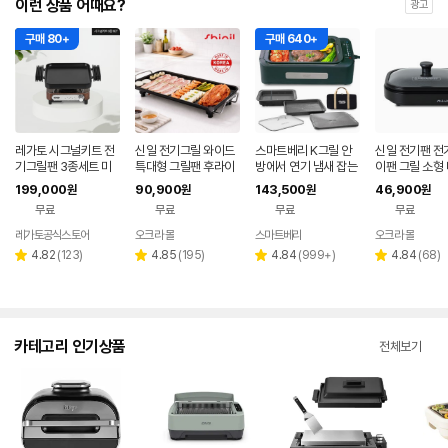
이런 상품 어때요?
광고
구매 80+
구매 640+
레가토 시그널키트 전
신일 전기그릴 와이드
스마트베리 K그릴 안
신일 전기팬 전
기그릴팬 3종세트 미
특대형 그릴팬 후라이
방에서 연기 냄새 잡는
이팬 그릴 소형 
니 캠핑 고기구이 가정
팬 고기불판 멀티팬 가
가정용 대형 전기그릴
티쿠커 국산
199,000
90,900
143,500
46,900
원
원
원
원
용 화로 전골 와이드
정용 국산
만능요리 짬짜팬 대형
무료
무료
무료
무료
전골팬
레가토공식스토어
오크라 몰
스마트베리
오크라 몰
네이버
페이
리
리
리
리
4.82
(
123
)
4.85
(
195
)
4.84
(
999+
)
4.84
(
68
)
별
별
별
별
뷰
뷰
뷰
뷰
점
점
점
점
수
수
수
수
카테고리 인기상품
전체보기