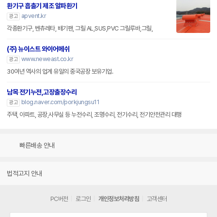
환기구 흡출기 제조 알파환기
apvent.kr
광고
각종환기구, 벤츄레타, 배기팬, 그릴 AL,SUS,PVC 그릴루바,그릴,
(주) 뉴이스트 와이어메쉬
www.neweast.co.kr
광고
30여년 역사의 업계 유일의 중국공장 보유기업.
남목 전기누전,고장출장수리
blog.naver.com/porkjungsu11
광고
주택, 아파트, 공장,사무실 등 누전수리, 조명수리, 전기수리, 전기안전관리 대행
빠른배송 안내
법적고지 안내
PC버전
로그인
개인정보처리방침
고객센터