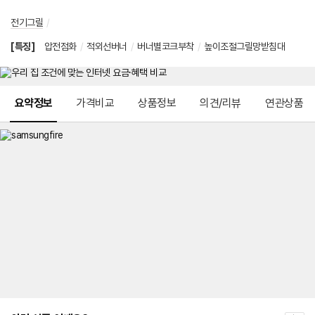
전기그릴
/
[특징]
압전점화
/
적외선버너
/
버너별코크부착
/
높이조절그릴망받침대
메뉴 네비게이션
요약정보
가격비교
상품정보
의견/리뷰
연관상품