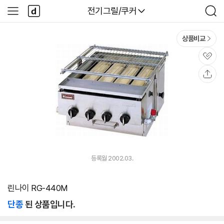
본문 바로가기
다
다나와
전기그릴/쿠커
사
검
나
이
색
와
드
메
메
상품비교
인
뉴
관
심
공
유
등록월 2002.03.
린나이 RG-440M
단종
된 상품입니다.