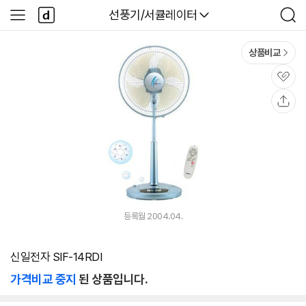
본문 바로가기
다
다나와
선풍기/서큘레이터
사
검
나
이
색
와
드
메
메
상품비교
인
뉴
관
심
공
유
등록월 2004.04.
신일전자 SIF-14RDI
가격비교 중지
된 상품입니다.