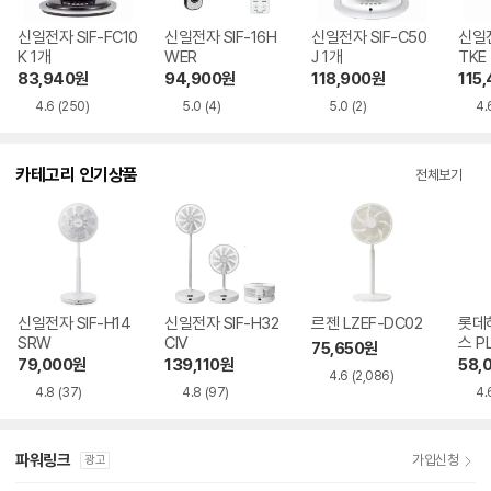
신일전자 SIF-FC10
신일전자 SIF-16H
신일전자 SIF-C50
신일전
K 1개
WER
J 1개
TKE
83,940
원
94,900
원
118,900
원
115
4.6
(250)
5.0
(4)
5.0
(2)
4.
카테고리 인기상품
전체보기
신일전자 SIF-H14
신일전자 SIF-H32
르젠 LZEF-DC02
롯데
SRW
CIV
스 P
75,650
원
WH
79,000
원
139,110
원
58,
4.6
(2,086)
4.8
(37)
4.8
(97)
4.
파워링크
가입신청
광고