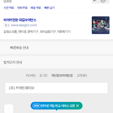
덤증정
시안 무료
인쇄 무료
배송 무료
빠른 납기
비이커전문 대길사이언스
www.daegil2.com/
광고
실험소모품, 현미경, 광학기구 , 유리실험기구, 이화확기기
빠른배송 안내
법적고지 안내
PC버전
로그인
개인정보처리방침
고객센터
(주) 커넥트웨이브
인터넷 가입 비교 서비스 오픈
NEW
닫기
이