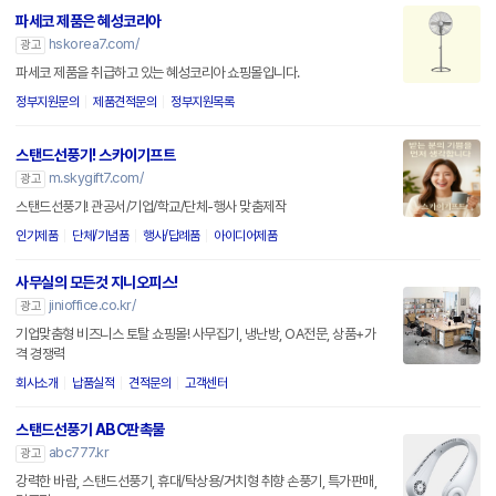
파세코 제품은 혜성코리아
hskorea7.com/
광고
파세코 제품을 취급하고 있는 혜성코리아 쇼핑몰입니다.
정부지원문의
제품견적문의
정부지원목록
스탠드선풍기! 스카이기프트
m.skygift7.com/
광고
스탠드선풍기! 관공서/기업/학교/단체-행사 맞춤제작
인기제품
단체/기념품
행사/답례품
아이디어제품
사무실의 모든것 지니오피스!
jinioffice.co.kr/
광고
기업맞춤형 비즈니스 토탈 쇼핑몰! 사무집기, 냉난방, OA전문, 상품+가
격 경쟁력
회사소개
납품실적
견적문의
고객센터
스탠드선풍기 ABC판촉물
abc777.kr
광고
강력한 바람, 스탠드선풍기, 휴대/탁상용/거치형 취향 손풍기, 특가판매,