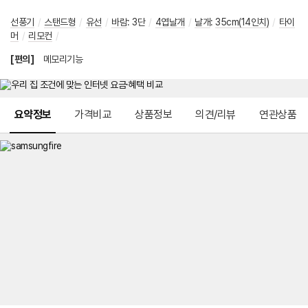
선풍기
/
스탠드형
/
유선
/
바람
:
3단
/
4엽날개
/
날개
:
35cm(14인치)
/
타이
머
/
리모컨
/
[편의]
메모리기능
메뉴 네비게이션
요약정보
가격비교
상품정보
의견/리뷰
연관상품