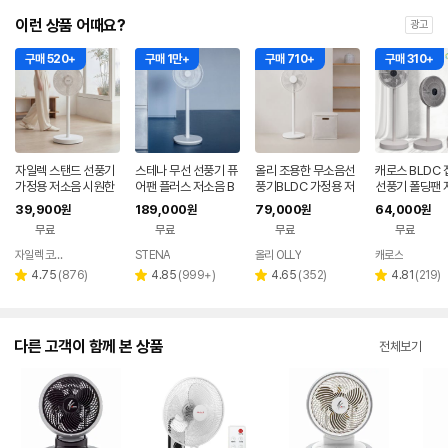
이런 상품 어때요?
광고
구매 520+
구매 1만+
구매 710+
구매 310+
자일렉 스탠드 선풍기
스테나 무선 선풍기 퓨
올리 조용한 무소음선
캐로스 BLDC
가정용 저소음 시원한
어팬 플러스 저소음 B
풍기BLDC 가정용 저
선풍기 폴딩팬 
사무실 리모컨 써큘레
LDC 가정용 아기 신생
소음선풍기 리모컨
무소음 가정용 
39,900
189,000
79,000
64,000
원
원
원
원
이터 ZL-224RC
아
리모컨
무료
무료
무료
무료
자일렉 코리아
STENA
올리 OLLY
캐로스
네이버
페이
리
리
리
리
4.75
(
876
)
4.85
(
999+
)
4.65
(
352
)
4.81
(
219
)
별
별
별
별
뷰
뷰
뷰
뷰
점
점
점
점
수
수
수
수
다른 고객이 함께 본 상품
전체보기