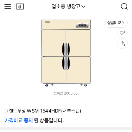
본문 바로가기
다
다나와
업소용 냉장고
사
검
나
이
색
와
드
메
메
상품비교
인
뉴
관
심
공
유
등록월 2005.05.
그랜드우성 WSM-1544HDF(내부스텐)
가격비교 중지
된 상품입니다.