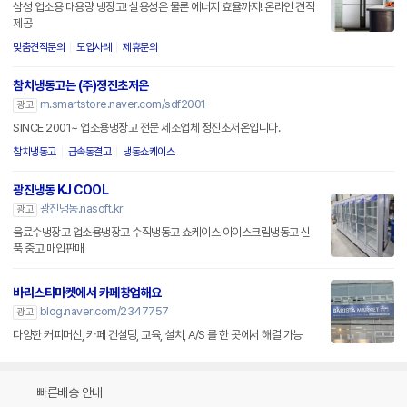
삼성 업소용 대용량 냉장고! 실용성은 물론 에너지 효율까지! 온라인 견적
제공
맞춤견적문의
도입사례
제휴문의
참치냉동고는 (주)정진초저온
m.smartstore.naver.com/sdf2001
광고
SINCE 2001~ 업소용냉장고 전문 제조업체 정진초저온입니다.
참치냉동고
급속동결고
냉동쇼케이스
광진냉동 KJ COOL
광진냉동.nasoft.kr
광고
음료수냉장고 업소용냉장고 수직냉동고 쇼케이스 아이스크림냉동고 신
품 중고 매입판매
바리스타마켓에서 카페창업해요
blog.naver.com/2347757
광고
다양한 커피머신, 카페 컨설팅, 교육, 설치, A/S 를 한 곳에서 해결 가능
빠른배송 안내