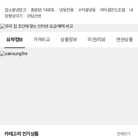
업소용냉장고
/
총용량
:
1440L
/
냉동전용
/
수직올냉동
/
마이콤온도조절
/
내
장형냉각기
/
코팅선반
메뉴 네비게이션
요약정보
가격비교
상품정보
의견/리뷰
연관상품
카테고리 인기상품
전체보기