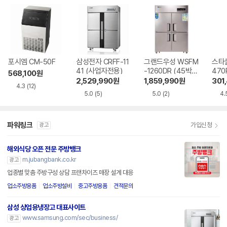
포시엠 CM-50F
삼성전자 CRFF-11
그랜드우성 WSFM
스타쿨
41 (사업자전용)
-1260DR (45박
470
568,100
원
스)
2,529,990
원
1,859,990
원
301
4.3
(12)
5.0
(5)
5.0
(2)
4.
파워링크
가입신청
광고
해외식당 오픈 전문 주방뱅크
m.jubangbank.co.kr
광고
업종별 맞춤 주방구성 상담 프랜차이즈 매장 설계 대응
업소주방용품
업소주방설비
중고주방용품
견적문의
삼성 상업용냉장고 대표사이트
www.samsung.com/sec/business/
광고