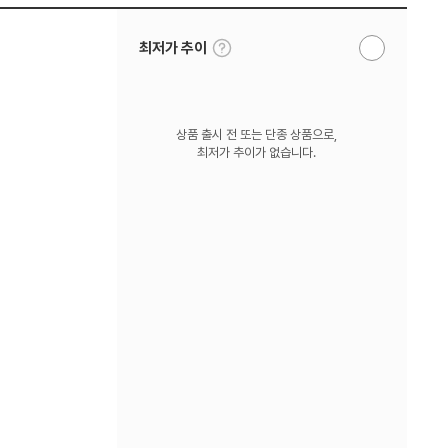
툴
최저가 추이
알
팁
림
보
받
기
기
상품 출시 전 또는 단종 상품으로,
최저가 추이가 없습니다.