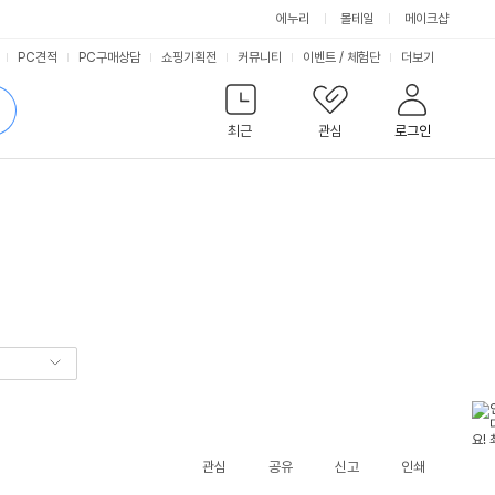
에누리
몰테일
메이크샵
서
PC견적
PC구매상담
쇼핑기획전
커뮤니티
이벤트
/
체험단
더보기
비
검
색
최근
관심
로그인
스
관심
공유
신고
인쇄