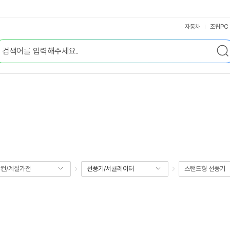
자동차
조립PC
컨/계절가전
선풍기/서큘레이터
스탠드형 선풍기