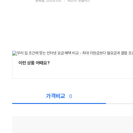
등록월: 2005.05.
제조사: 퀸플러스
이런 상품 어때요?
가격비교
0
가
격
비
교