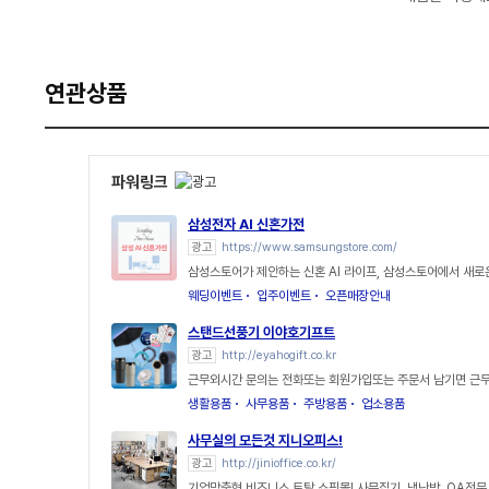
연관상품
파워링크
삼성전자 AI 신혼가전
광고
https://www.samsungstore.com/
삼성스토어가 제안하는 신혼 AI 라이프, 삼성스토어에서 새로
웨딩이벤트
입주이벤트
오픈매장안내
스탠드선풍기 이야호기프트
광고
http://eyahogift.co.kr
근무외시간 문의는 전화또는 회원가입또는 주문서 남기면 
생활용품
사무용품
주방용품
업소용품
사무실의 모든것 지니오피스!
광고
http://jinioffice.co.kr/
기업맞춤형 비즈니스 토탈 쇼핑몰! 사무집기, 냉난방, OA전문