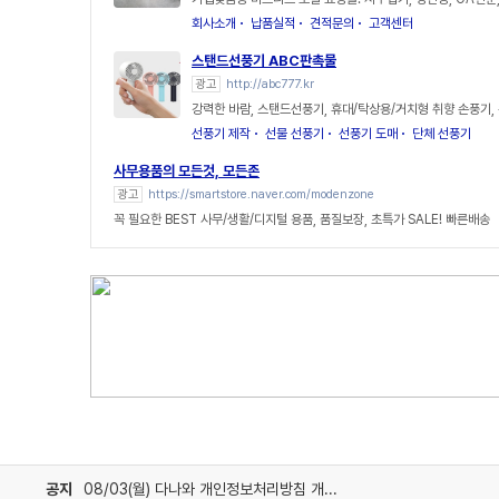
회사소개
납품실적
견적문의
고객센터
스탠드선풍기 ABC판촉물
광고
http://abc777.kr
강력한 바람, 스탠드선풍기, 휴대/탁상용/거치형 취향 손풍기,
선풍기 제작
선물 선풍기
선풍기 도매
단체 선풍기
사무용품의 모든것, 모든존
광고
https://smartstore.naver.com/modenzone
꼭 필요한 BEST 사무/생활/디지털 용품, 품질보장, 초특가 SALE! 빠른배송
공지
08/03(월) 다나와 개인정보처리방침 개정 안내