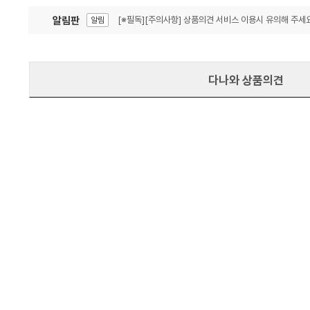
알림판
[※필독][주의사항] 상품의견 서비스 이용시 유의해 주세요
알림
잦은 오류, PC속도 잡자! PC안정화 위해 이건 꼭!
알림
다나와 상품의견