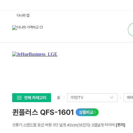
퀸
다나와 앱
플
러
통
스
합
Q
검
F
색
S
-
1
6
0
1
:
다
나
와
가
격
비
교
전체 카테고리
가전/TV
에어
홈
퀸플러스 QFS-1601
상품비교
상
선풍기
/
스탠드형
/
유선
/
바람
:
3단
/
날개
:
40cm(16인치)
/
3엽날개
/
타이머
/
[편의]
세
스