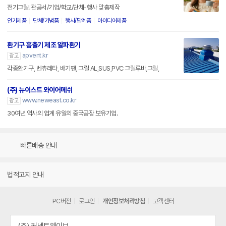
전기그릴! 관공서/기업/학교/단체-행사 맞춤제작
인기제품
단체/기념품
행사/답례품
아이디어제품
환기구 흡출기 제조 알파환기
apvent.kr
광고
각종환기구, 벤츄레타, 배기팬, 그릴 AL,SUS,PVC 그릴루바,그릴,
(주) 뉴이스트 와이어메쉬
www.neweast.co.kr
광고
30여년 역사의 업계 유일의 중국공장 보유기업.
빠른배송 안내
법적고지 안내
PC버전
로그인
개인정보처리방침
고객센터