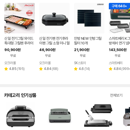
구매 640+
신일 전기그릴 와이드
신일 전기팬 전기후라
안방 NEW 안방그릴
스마트베리 K그
특대형 그릴팬 후라이
이팬 그릴 소형 미니 멀
필터 10개
방에서 연기 냄
팬 고기불판 멀티팬 가
티쿠커 국산
가정용 대형 전
90,900
46,900
21,900
143,500
원
원
원
원
정용 국산
만능요리 짬짜팬
무료
무료
무료
무료
전골팬
오크라 몰
오크라 몰
SK스토아
스마트베리
네이
네
버페
페
리
리
리
리
4.85
(
195
)
4.84
(
68
)
4.6
(
14
)
4.84
(
999
별
별
별
별
이
뷰
뷰
뷰
뷰
점
점
점
점
수
수
수
수
카테고리 인기상품
전체보기