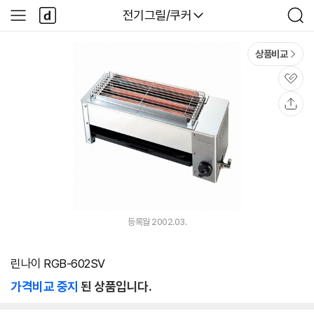
본문 바로가기
다
다나와
전기그릴/쿠커
사
검
나
이
색
와
드
메
메
상품비교
인
뉴
관
심
공
유
등록월 2002.03.
린나이 RGB-602SV
가격비교 중지
된 상품입니다.