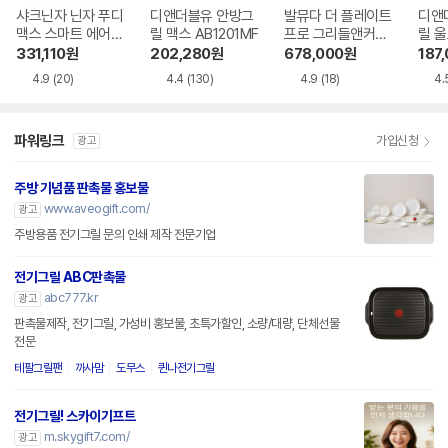
샤크닌자 닌자 푸디
디앤더블유 안방그
발뮤다 더 플레이트
디앤
맥스 스마트 에어그
릴 맥스 AB1201MF
프로 그리들앤커버
릴 울
릴 AG551KR
포함
MF
331,110
원
202,280
원
678,000
원
187
4.9
(20)
4.4
(130)
4.9
(18)
4.
파워링크
가입신청
광고
주방 기념품 판촉물 홍보물
www.aveogift.com/
광고
주방용품 전기그릴 문의 인쇄 제작 전문기업
전기그릴 ABC판촉물
abc777.kr
광고
판촉물제작, 전기그릴, 가성비 홍보물, 초특가할인, 소량/대량, 단체선물
전문
테팔그릴팬
까사맘
도무스
퀸나전기그릴
전기그릴! 스카이기프트
m.skygift7.com/
광고