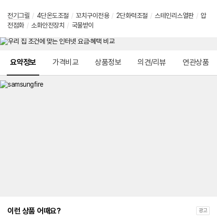
전기그릴
/
4단온도조절
/
꼬치구이전용
/
2단화력조절
/
스테인리스열판
/
압
전점화
/
소화안전장치
/
국물받이
메뉴 네비게이션
요약정보
가격비교
상품정보
의견/리뷰
연관상품
이런 상품 어때요?
광고