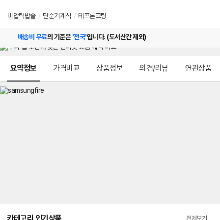
비압력밥솥
/
단순기계식
/
테프론코팅
배송비 무료
의 기준은
'전국'
입니다. (도서산간 제외)
메뉴 네비게이션
요약정보
가격비교
상품정보
의견/리뷰
연관상품
카테고리 인기상품
전체보기