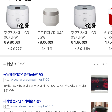
쿠쿠전자 에그 CR-
쿠쿠전자 CR-048
쿠쿠전자 에그 CR-
키친아
0675FW
5GW
0375FW
0 (K
69,800
원
78,000
원
64,860
원
47,5
4.6
(1,059)
4.4
(34)
4.7
(2,339)
4.
파워링크
가입신청
광고
독일휘슬러압력솥 제품문의AS
blog.naver.com/winner3100
광고
독일휘슬러 압력솥 냄비세트 인덕션 구매상담 및 A/S 솔라임냄비 솔라임
S 압력솥
까사맘 전기압력가마솥 시즌2
smartstore.naver.com/like3651
광고