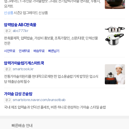
업그레이드 1~6인분 가마솥밥맛 그대로 전기압력가마솥 편리함, 누룽지,
요거트
신상품
시즌2 업그레이드 신상품
압력밥솥 ABC판촉물
abc777.kr
광고
판촉물제작, 압력밥솥, 가성비 홍보물, 초특가할인, 소량/대량, 단체선물
전문
시안무료
인쇄무료
배송무료
빠른납기
압력가마솥밥기계스마트쿡
smartcook.kr
광고
전통가마솥의원리를 현대적으로재현 한 업소용솥밥기계 밥맛은 업소식
당 매출상승에 필수
가마솥 감성 은솥밥
smartstore.naver.com/eunsotbab
광고
국내 제조 압력솥과 인덕션 풀세트, 버튼 하나로 완성하는 가마솥 스타일 솥밥
빠른배송 안내