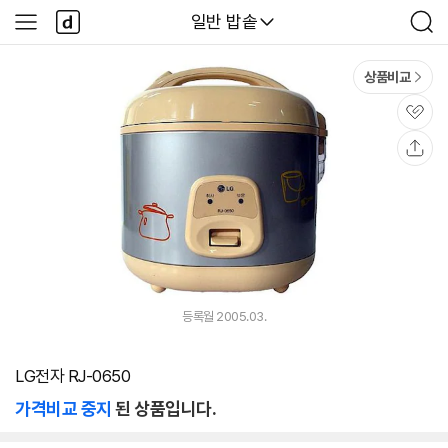
본문 바로가기
다
다나와
일반 밥솥
사
검
나
이
색
와
드
메
메
상품비교
인
뉴
관
심
공
유
등록월 2005.03.
LG전자 RJ-0650
가격비교 중지
된 상품입니다.