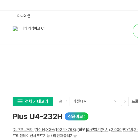
P
다나와 앱
l
u
통
s
합
U
검
4
색
-
2
3
2
H
:
다
나
와
가
격
비
교
전체 카테고리
가전/TV
프로
홈
Plus U4-232H
상품비교
상
DLP프로젝터
/
가정용
/
XGA(1024x768)
/
[화면]
화면밝기(안시)
:
2,000
/
명암비
:
2,
세
프리젠테이션서포트기능 / 라인더블러기능
스