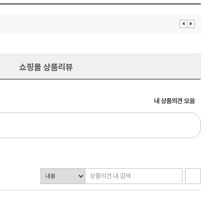
이
다
전
음
보
보
기
기
쇼핑몰 상품리뷰
내 상품의견 모음