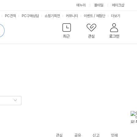
에누리
몰테일
메이크샵
서
PC견적
PC구매상담
쇼핑기획전
커뮤니티
이벤트
/
체험단
더보기
비
검
색
최근
관심
로그인
스
관심
공유
신고
인쇄