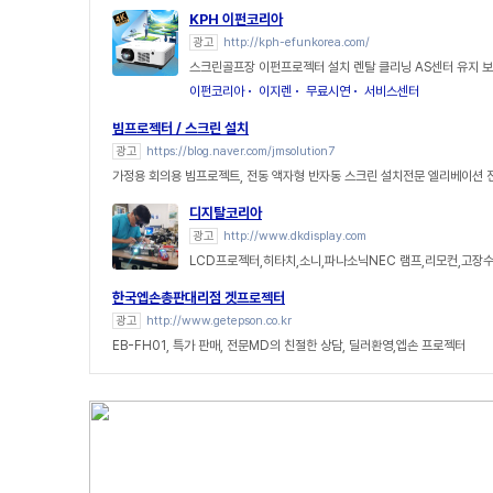
KPH 이펀코리아
광고
http://kph-efunkorea.com/
스크린골프장 이펀프로젝터 설치 렌탈 클리닝 AS센터 유지 
이펀코리아
이지렌
무료시연
서비스센터
빔프로젝터 / 스크린 설치
광고
https://blog.naver.com/jmsolution7
가정용 회의용 빔프로젝트, 전동 액자형 반자동 스크린 설치전문 엘리베이션
디지탈코리아
광고
http://www.dkdisplay.com
LCD프로젝터,히타치,소니,파나소닉NEC 램프,리모컨,고장수리
한국엡손총판대리점 겟프로젝터
광고
http://www.getepson.co.kr
EB-FH01, 특가 판매, 전문MD의 친절한 상담, 딜러환영,엡손 프로젝터