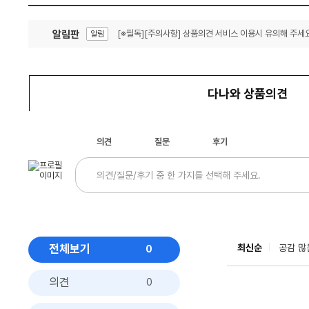
알림판
[※필독][주의사항] 상품의견 서비스 이용시 유의해 주세요
알림
잦은 오류, PC속도 잡자! PC안정화 위해 이건 꼭!
알림
다나와 상품의견
의견
질문
후기
전체보기
최신순
공감 많
0
의견
0