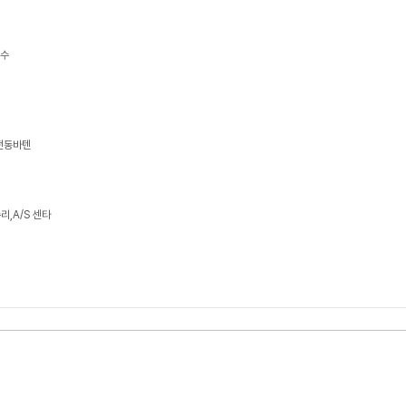
보수
 전동바텐
,A/S 센타