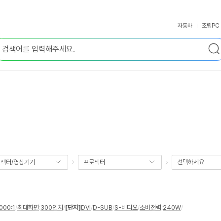
자동차
조립PC
젝터/영상기기
프로젝터
선택하세요
000:1
/
최대화면
:
300인치
/
[단자]
DVI
/
D-SUB
/
S-비디오
/
소비전력
:
240W
/