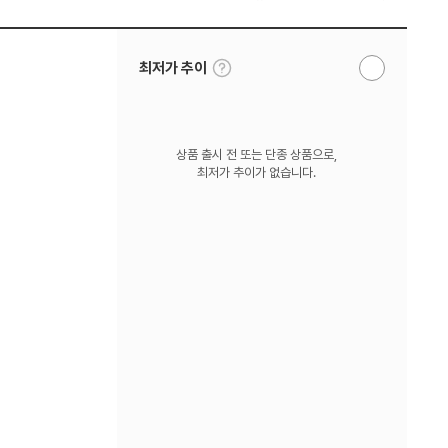
툴
최저가 추이
알
팁
림
보
받
기
기
상품 출시 전 또는 단종 상품으로,
최저가 추이가 없습니다.