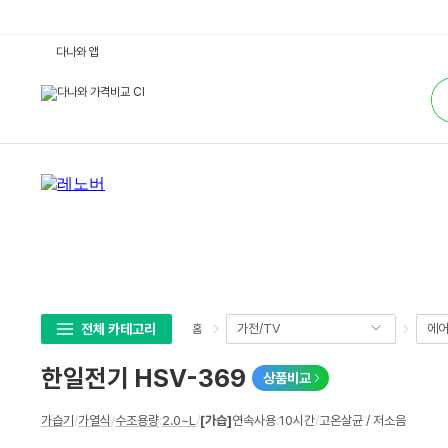
한
다나와 앱
일
전
통
기
합
H
검
S
색
V
-
3
6
9
:
다
나
와
가
격
비
교
전체 카테고리
가전/TV
에어
홈
한일전기 HSV-369
상품비교
상
가습기
/
가열식
/
수조용량
:
2.0~L
/
[가습]
연속사용
:
10시간
/
고온살균 / 저소음
세
스