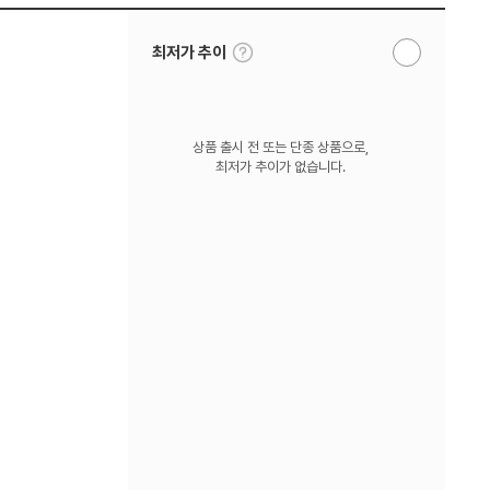
툴
최저가 추이
알
팁
림
보
받
기
기
상품 출시 전 또는 단종 상품으로,
최저가 추이가 없습니다.