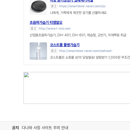
차량 공기청정기 냄새제거탁월
광고
https://smartstore.naver.com/ijio
나에게, 가족에게 깨끗한 공기를 선물하세요
초음파가습기 티엠알오
광고
http://www.t-mro.com
산업용초음파가습기, DH-401, DH-601, 제습함, 교반기, 자재랙등 취급
코스트몰 물병가습기
광고
http://smartstore.naver.com/costmall-
코스트몰은 쇼핑몰 성지! 당일발송! 알림받기 1,000원 무조건
공지
다나와 사칭 사이트 주의 안내