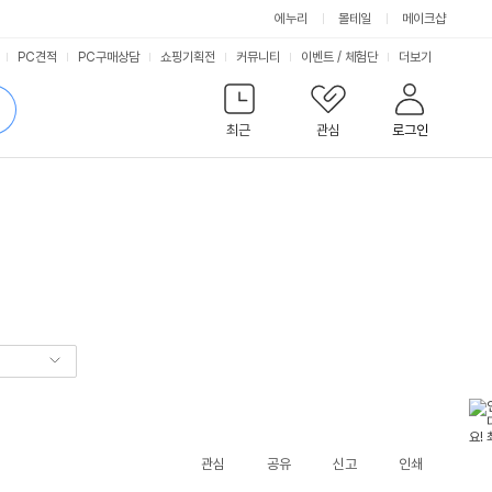
에누리
몰테일
메이크샵
서
PC견적
PC구매상담
쇼핑기획전
커뮤니티
이벤트
/
체험단
더보기
비
검
색
최근
관심
로그인
스
관심
공유
신고
인쇄