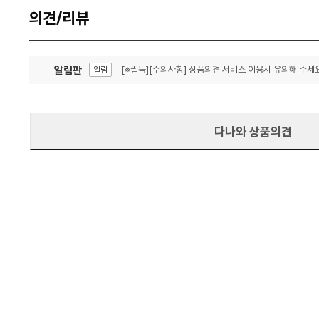
의견/리뷰
알림판
[※필독][주의사항] 상품의견 서비스 이용시 유의해 주세요
알림
잦은 오류, PC속도 잡자! PC안정화 위해 이건 꼭!
알림
다나와 상품의견