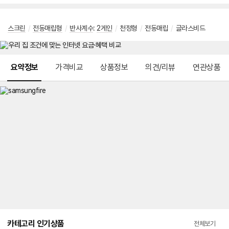
스크린
/
전동매립형
/
반사계수
:
2게인
/
천정형
/
전동매립
/
글라스비드
메뉴 네비게이션
요약정보
가격비교
상품정보
의견/리뷰
연관상품
카테고리 인기상품
전체보기