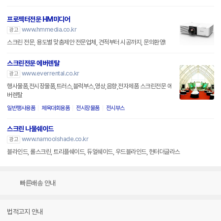
프로젝터전문 HM미디어
www.hmmedia.co.kr
광고
스크린 전문, 용도별 맞춤제안 전문업체, 견적부터 시공까지, 문의환영!
스크린전문 에버렌탈
www.everrental.co.kr
광고
행사물품,전시장물품,트러스,블럭부스,영상,음향,전자제품 스크린전문 에
버렌탈
일반행사용품
체육대회용품
전시장물품
전시부스
스크린 나물쉐이드
www.namoolshade.co.kr
광고
블라인드, 롤스크린, 트리플쉐이드, 듀얼쉐이드, 우드블라인드, 헌터더글라스
빠른배송 안내
법적고지 안내