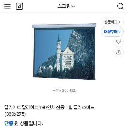
본문 바로가기
다
다나와
스크린
사
검
나
이
색
와
드
메
메
상품비교
인
뉴
대량구매
관
심
공
유
등록월 2004.12.
달라이트 달라이트 180인치 전동매립 글라스비드
(360x275)
단종
된 상품입니다.