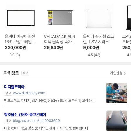
윤씨네 아쿠아비전
VEIDADZ 4K ALR
윤씨네 족자형 스크
그랜드
16:9 고정프레임 스
회색 금속성 족자형
린 J-SV 시리즈
포터블
크린 SA-FH 시리
빔프로젝터 스크린
H 
330,000
원
29,640
원
9,000
원
250
즈 시네비젼원단
3.9
(8)
4.5
(43)
4.
파워링크
가입신청
광고
디지탈코리아
www.dkdisplay.com
광고
빔프로젝트, 히타치, 앱슨, NFC, 산요등 램프, 리모콘판매, 고장수리
창조물산 컨베어 중고콘베어
blog.naver.com/hsh0003699
광고
대형 컨베어 중고 및 신품 제작 및 판매 기계구입 및 판매합니다