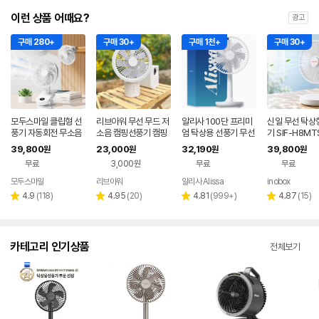
이런 상품 어때요?
광고
구매 280+
구매 30+
구매 1천+
구매 30+
모두스마일 클립형 선
리브아워 무선 무드 저
알리사 100단 프리미
신일 무선 탁상
풍기 자동회전 무소음
소음 캠핑선풍기 캠핑
엄 탁상용 선풍기 무선
기 SIF-H8MT
집게형 책상용
써큘레이터
무소음 책상 사무실 데
LDC 20cm 
39,800
23,000
32,190
39,800
원
원
원
원
스크 캠핑 소형 USB
이식 휴대용 캠
무료
3,000원
무료
무료
모두스마일
리브아워
알리사 Alissa
inobox
네이버
네이
페이
페이
리
리
리
리
4.9
(
118
)
4.95
(
20
)
4.81
(
999+
)
4.87
(
15
)
별
별
별
별
뷰
뷰
뷰
뷰
점
점
점
점
수
수
수
수
카테고리 인기상품
전체보기