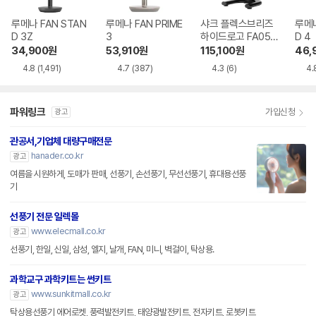
루메나 FAN STAN
루메나 FAN PRIME
샤크 플렉스브리즈
루메나
D 3Z
3
하이드로고 FA050
D 4
KR
34,900
원
53,910
원
115,100
원
46,
4.8
(1,491)
4.7
(387)
4.3
(6)
4.
파워링크
가입신청
광고
관공서,기업체 대량구매전문
hanader.co.kr
광고
여름을 시원하게, 도매가 판매, 선풍기, 손선풍기, 무선선풍기, 휴대용선풍
기
선풍기 전문 일렉몰
www.elecmall.co.kr
광고
선풍기, 한일, 신일, 삼성, 엘지, 날개, FAN, 미니, 벽걸이, 탁상용.
과학교구 과학키트는 썬키트
www.sunkitmall.co.kr
광고
탁상용선풍기 에어로켓, 풍력발전키트, 태양광발전키트, 전자키트, 로봇키트