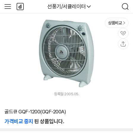
본문 바로가기
다
다나와
선풍기/서큘레이터
사
검
나
이
색
와
드
메
메
상품비교
인
뉴
관
심
공
유
등록월 2005.05.
골드큐 GQF-1200(GQF-200A)
가격비교 중지
된 상품입니다.