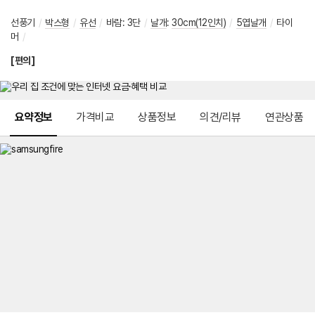
선풍기
/
박스형
/
유선
/
바람
:
3단
/
날개
:
30cm(12인치)
/
5엽날개
/
타이
머
/
[편의]
메뉴 네비게이션
요약정보
가격비교
상품정보
의견/리뷰
연관상품