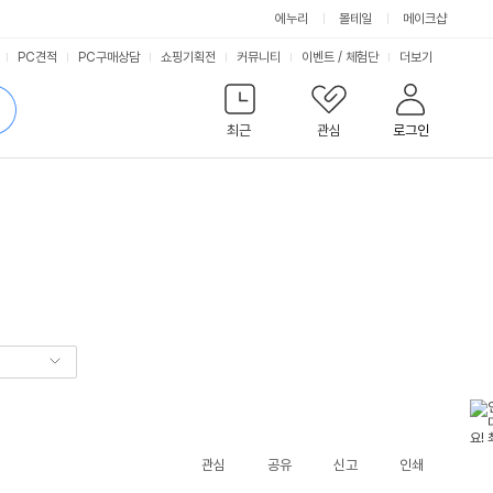
에누리
몰테일
메이크샵
서
PC견적
PC구매상담
쇼핑기획전
커뮤니티
이벤트
/
체험단
더보기
비
검
색
최근
관심
로그인
스
관심
공유
신고
인쇄