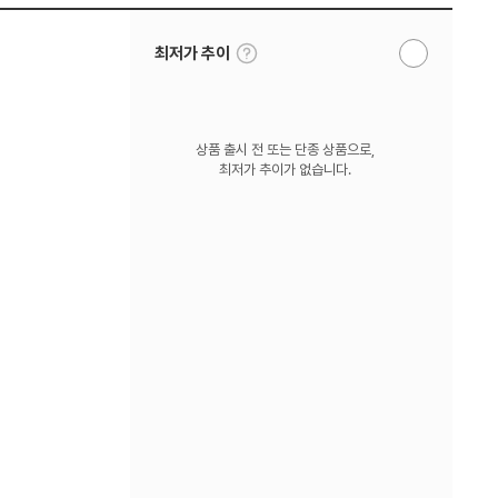
툴
최저가 추이
알
팁
림
보
받
기
기
상품 출시 전 또는 단종 상품으로,
최저가 추이가 없습니다.