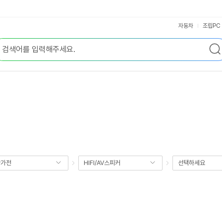
자동차
조립PC
향가전
HIFI/AV스피커
선택하세요