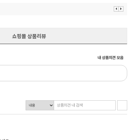
이
다
전
음
보
보
기
기
쇼핑몰 상품리뷰
내 상품의견 모음