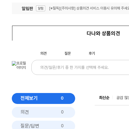
알림판
[※필독][주의사항] 상품의견 서비스 이용시 유의해 주세요
알림
잦은 오류, PC속도 잡자! PC안정화 위해 이건 꼭!
알림
다나와 상품의견
의견
질문
후기
전체보기
최신순
공감 많
0
의견
0
질문/답변
0