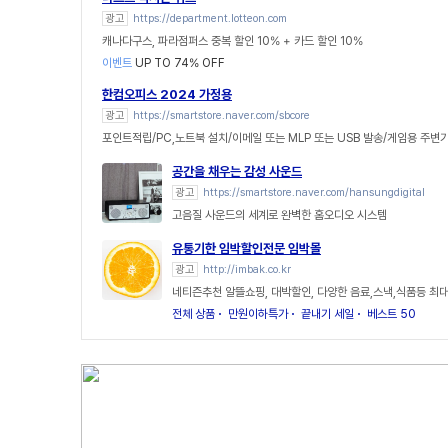
광고
https://department.lotteon.com
캐나다구스, 파라점퍼스 중복 할인 10% + 카드 할인 10%
이벤트
UP TO 74% OFF
한컴오피스 2024 가정용
광고
https://smartstore.naver.com/sbcore
포인트적립/PC,노트북 설치/이메일 또는 MLP 또는 USB 발송/게임용 주변
공간을 채우는 감성 사운드
광고
https://smartstore.naver.com/hansungdigital
고음질 사운드의 세계로 완벽한 홈오디오 시스템
유통기한 임박할인전문 임박몰
광고
http://imbak.co.kr
네티즌추천 알뜰쇼핑, 대박할인, 다양한 음료,스낵,식품등 최대
전체 상품
만원이하특가
끝내기 세일
베스트 50