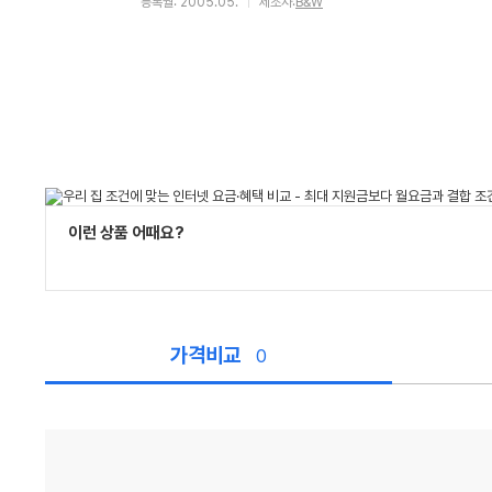
등록월: 2005.05.
제조사:
B&W
이런 상품 어때요?
가격비교
0
가
격
비
교