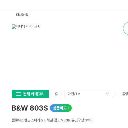
B
다나와 앱
&
W
통
8
합
0
검
3
색
S
:
다
나
와
가
격
비
교
전체 카테고리
가전/TV
음
홈
B&W 803S
상품비교
상
플로어스탠딩스피커
/
2.0채널
/
감도
:
90dB
/
유닛구성
:
3웨이
세
스